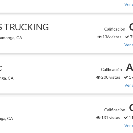
Ver 
 TRUCKING
Calificación
136 vistas
7
camonga, CA
Ver 
A
c
Calificación
200 vistas
17
nga, CA
Ver 
Calificación
131 vistas
11
nga, CA
Ver 