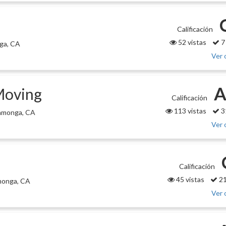
Calificación
52 vistas
7
ga, CA
Ver 
A
Moving
Calificación
113 vistas
3
amonga, CA
Ver 
Calificación
45 vistas
21
monga, CA
Ver 