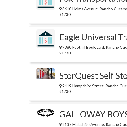
8610 Helms Avenue, Rancho Cucam
91730
Eagle Universal T
9380 Foothill Boulevard, Rancho C
91730
StorQuest Self St
9419 Hampshire Street, Rancho Cu
91730
GALLOWAY BOYS
8137 Malachite Avenue, Rancho Cu