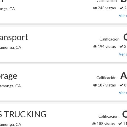
Calificación
248 vistas
2
onga, CA
Ver 
ransport
Calificación
194 vistas
3
ucamonga, CA
Ver 
A
orage
Calificación
187 vistas
8
camonga, CA
Ver 
 TRUCKING
Calificación
188 vistas
11
camonga, CA