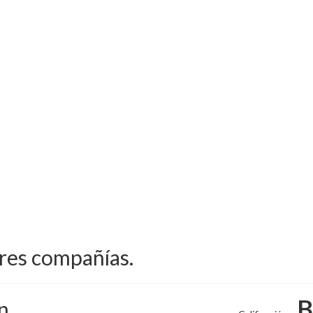
ores compañías.
B
n