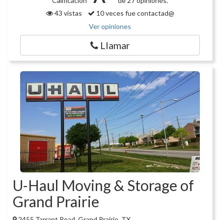
Calificación
de 27 opiniones.
43 vistas
10 veces fue contactad@
Ver opiniones
Llamar
U-Haul Moving & Storage of
Grand Prairie
2455 Tarrant Road, Grand Prairie, TX