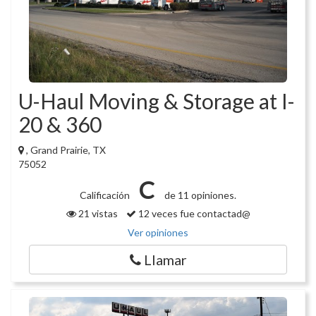
U-Haul Moving & Storage at I-
20 & 360
, Grand Prairie, TX
75052
C
Calificación
de 11 opiniones.
21 vistas
12 veces fue contactad@
Ver opiniones
Llamar