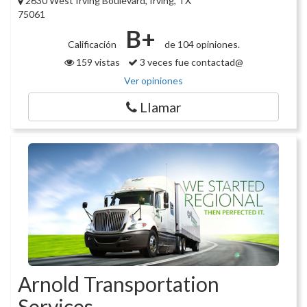
2630 West Irving Boulevard, Irving, TX
75061
B+
Calificación
de 104 opiniones.
159 vistas
3 veces fue contactad@
Ver opiniones
Llamar
Arnold Transportation
Services