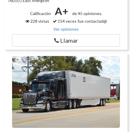
76010 | East Arlington
A+
Calificación
de 45 opiniones.
228 vistas
154 veces fue contactad@
Ver opiniones
Llamar