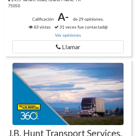
75050
A-
Calificación
de 29 opiniones.
63 vistas
31 veces fue contactad@
Ver opiniones
Llamar
J.B. Hunt Transport Services,