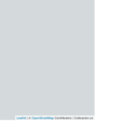
Leaflet
| ©
OpenStreetMap
Contributors | Cotizacion.co