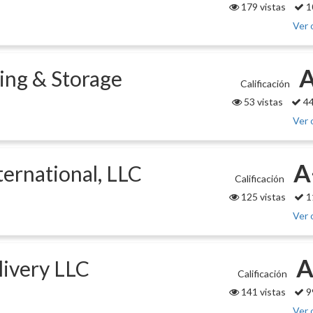
179 vistas
1
Ver 
ing & Storage
Calificación
53 vistas
44
Ver 
A
ternational, LLC
Calificación
125 vistas
1
Ver 
A
ivery LLC
Calificación
141 vistas
9
Ver 