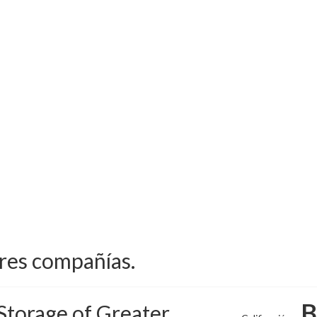
ores compañías.
B
Storage of Greater