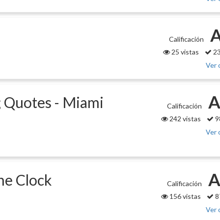
A
Calificación
25 vistas
23
Ver 
A
 Quotes - Miami
Calificación
242 vistas
9
Ver 
A
he Clock
Calificación
156 vistas
8
Ver 