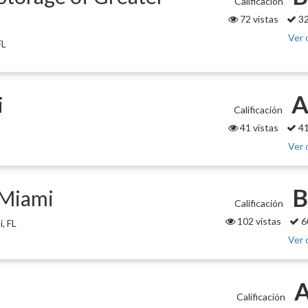
Calificación
72 vistas
32
Ver 
FL
A
i
Calificación
41 vistas
41
Ver 
B
 Miami
Calificación
102 vistas
6
, FL
Ver 
A
Calificación