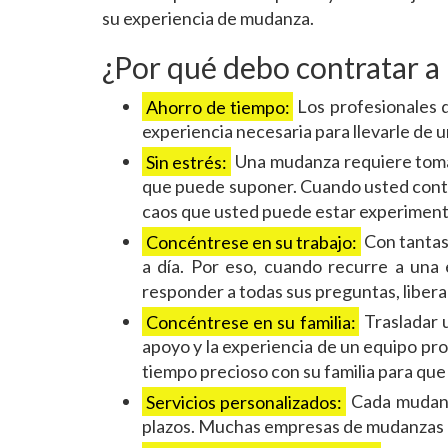
su experiencia de mudanza.
¿Por qué debo contratar a
Ahorro de tiempo:
Los profesionales d
experiencia necesaria para llevarle de u
Sin estrés:
Una mudanza requiere tomar
que puede suponer. Cuando usted contra
caos que usted puede estar experimen
Concéntrese en su trabajo:
Con tantas 
a día. Por eso, cuando recurre a una
responder a todas sus preguntas, libera
Concéntrese en su familia:
Trasladar u
apoyo y la experiencia de un equipo pro
tiempo precioso con su familia para que
Servicios personalizados:
Cada mudanza
plazos. Muchas empresas de mudanzas p