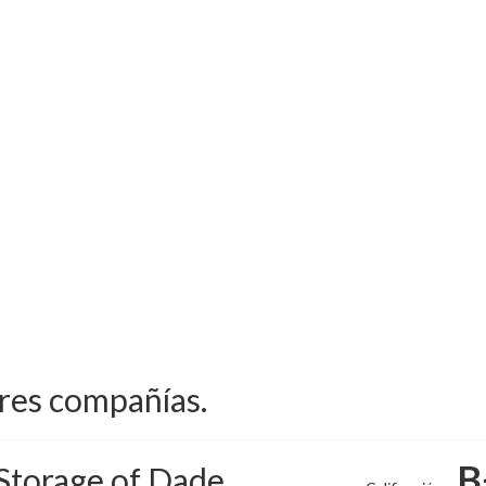
ores compañías.
B
Storage of Dade