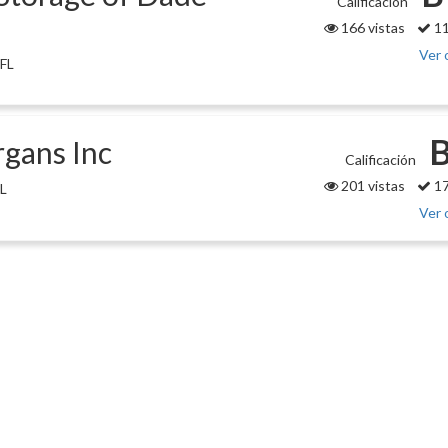
Calificación
166 vistas
11
Ver 
 FL
B
rgans Inc
Calificación
201 vistas
17
FL
Ver 