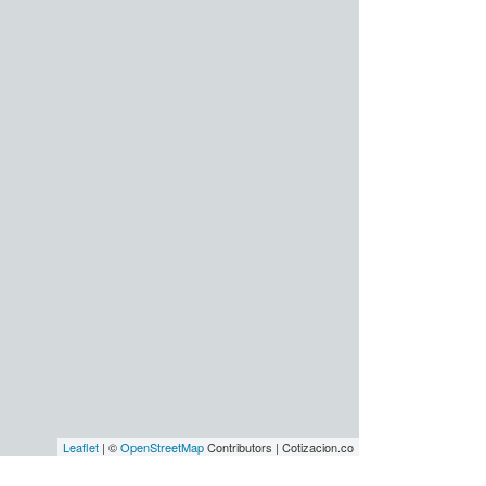
Leaflet
| ©
OpenStreetMap
Contributors | Cotizacion.co