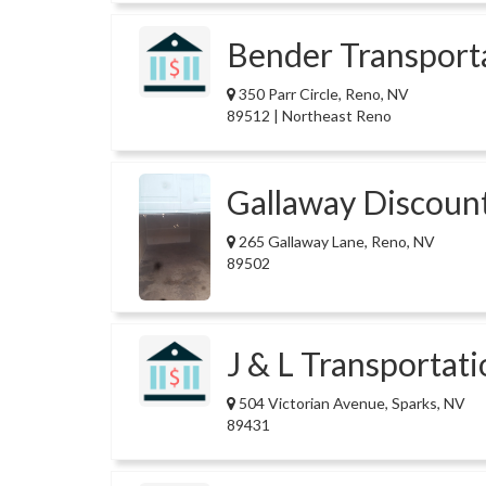
Bender Transport
350 Parr Circle, Reno, NV
89512 | Northeast Reno
Gallaway Discount
265 Gallaway Lane, Reno, NV
89502
J & L Transportati
504 Victorian Avenue, Sparks, NV
89431