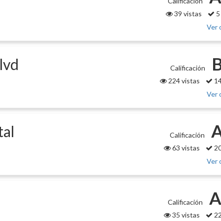
Calificación
39 vistas
5
Ver 
B
lvd
Calificación
224 vistas
14
Ver 
A
tal
Calificación
63 vistas
20
Ver 
A
Calificación
35 vistas
22