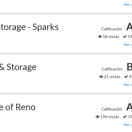
Ver 
A
torage - Sparks
Calificación
58 vistas
54
Ver 
& Storage
Calificación
21 vistas
9
Ver 
ge of Reno
Calificación
196 vistas
19
Ver 