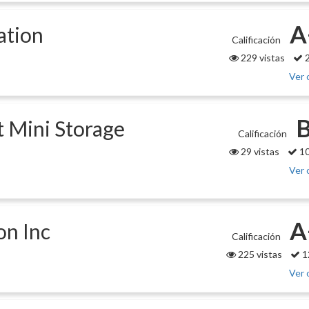
A
ation
Calificación
229 vistas
2
Ver 
B
 Mini Storage
Calificación
29 vistas
10
Ver 
A
on Inc
Calificación
225 vistas
1
Ver 