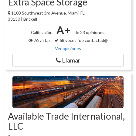
Extra Space Storage
1103 Southwest 3rd Avenue, Miami, FL
33130 | Brickell
A+
Calificación
de 23 opiniones.
76 vistas
68 veces fue contactad@
Ver opiniones
Llamar
Available Trade International,
LLC