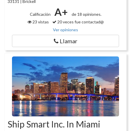
33131 | Brickell
A+
Calificación
de 18 opiniones.
23 vistas
20 veces fue contactad@
Ver opiniones
Llamar
Ship Smart Inc. In Miami