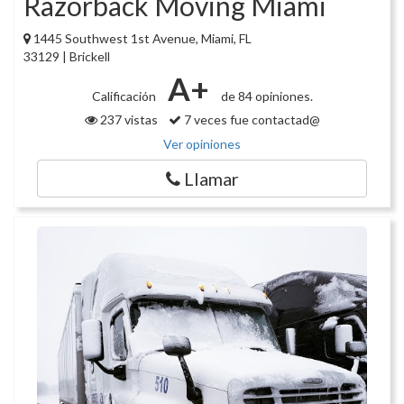
Razorback Moving Miami
1445 Southwest 1st Avenue, Miami, FL
33129 | Brickell
A+
Calificación
de 84 opiniones.
237 vistas
7 veces fue contactad@
Ver opiniones
Llamar