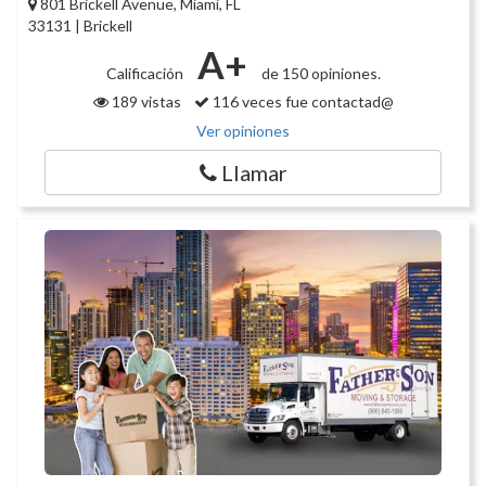
801 Brickell Avenue, Miami, FL
33131 | Brickell
A+
Calificación
de 150 opiniones.
189 vistas
116 veces fue contactad@
Ver opiniones
Llamar