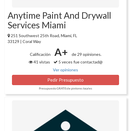
Anytime Paint And Drywall
Services Miami
251 Southwest 25th Road, Miami, FL
33129 | Coral Way
A+
Calificación
de 29 opiniones.
41 vistas
5 veces fue contactad@
Ver opiniones
Pedir Presupuesto
Presupuesto GRATIS de pintores locales