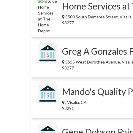
Home Services a
3500 South Demaree Street, Visalia
93277
Greg A Gonzales P
5555 West Dorothea Avenue, Visali
93277
Mando's Quality P
, Visalia, CA
93291
Gene Dobson Pain