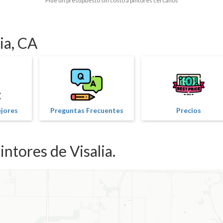
Pide un presupuesto sin costo a pintores cercanos
ia, CA
ejores
Preguntas Frecuentes
Precios
ntores de Visalia.