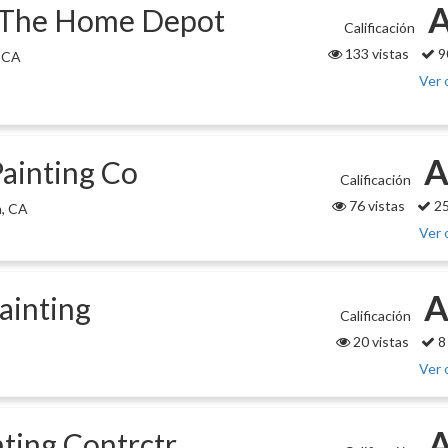
A
t The Home Depot
Calificación
133 vistas
9
, CA
Ver 
A
ainting Co
Calificación
76 vistas
25
a, CA
Ver 
A
ainting
Calificación
20 vistas
8
Ver 
A
ting Contrctr