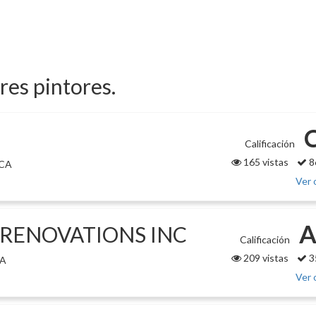
ores pintores.
Calificación
165 vistas
8
 CA
Ver 
A
RENOVATIONS INC
Calificación
209 vistas
3
CA
Ver 