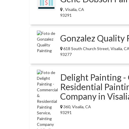
, Visalia, CA
93291
Gonzalez Quality 
618 South Church Street, Visalia, C
93277
Delight Painting 
Residential Painti
Company in Visali
360, Visalia, CA
93291