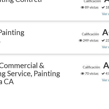
Calificación
89 vistas
18
Ver 
A
Painting
Calificación
249 vistas
23
A
Ver 
A
- Commercial &
Calificación
ng Service, Painting
70 vistas
47
a CA
Ver 