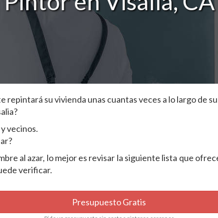
Pintor en Visalia, CA
repintará su vivienda unas cuantas veces a lo largo de su 
alia?
y vecinos.
dar?
e al azar, lo mejor es revisar la siguiente lista que ofrec
ede verificar.
Presupuesto Gratis