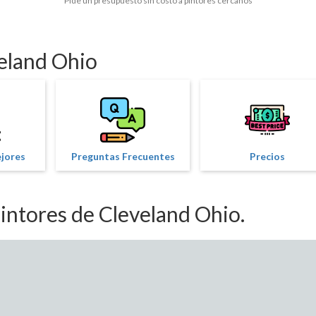
Pide un presupuesto sin costo a pintores cercanos
veland Ohio
ejores
Preguntas Frecuentes
Precios
intores de Cleveland Ohio.