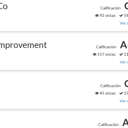
Co
Calificación
92 vistas
59
Ver 
A
Improvement
Calificación
157 vistas
11
Ver 
Calificación
45 vistas
15
Ver 
A
Calificación