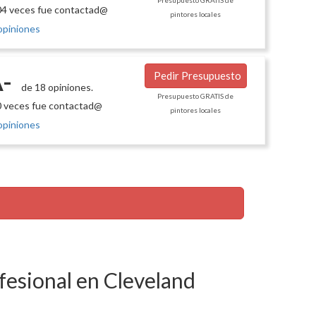
Presupuesto GRATIS de
4 veces fue contactad@
pintores locales
opiniones
-
Pedir Presupuesto
de 18 opiniones.
Presupuesto GRATIS de
 veces fue contactad@
pintores locales
opiniones
fesional en Cleveland