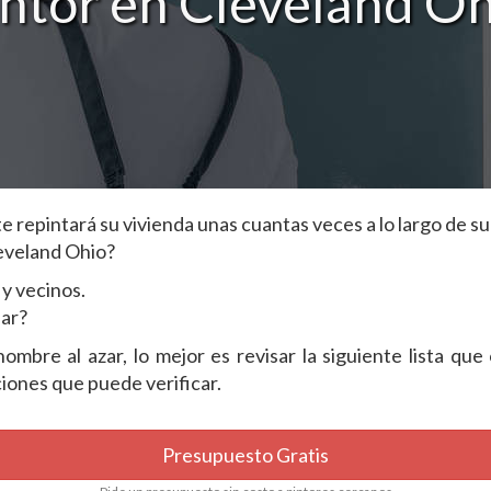
intor en Cleveland Oh
repintará su vivienda unas cuantas veces a lo largo de su 
leveland Ohio?
y vecinos.
dar?
mbre al azar, lo mejor es revisar la siguiente lista que
ciones que puede verificar.
Presupuesto Gratis