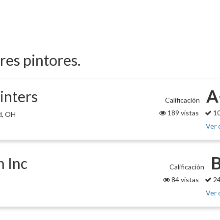
ores pintores.
A
inters
Calificación
189 vistas
10
d, OH
Ver 
B
 Inc
Calificación
84 vistas
24
Ver 