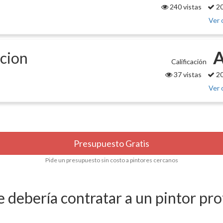
240 vistas
20
Ver 
A
cion
Calificación
37 vistas
20
Ver 
Presupuesto Gratis
Pide un presupuesto sin costo a pintores cercanos
 debería contratar a un pintor pro