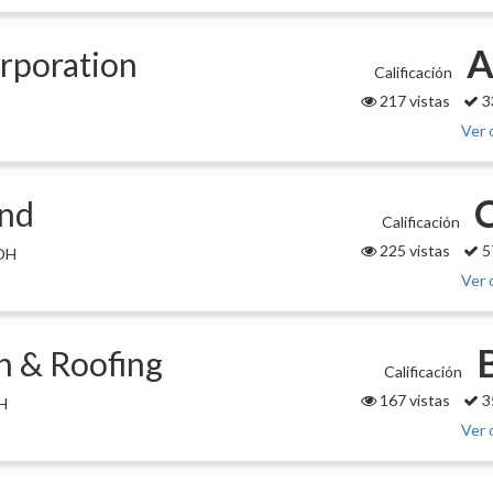
A
rporation
Calificación
217 vistas
3
Ver 
and
Calificación
225 vistas
5
 OH
Ver 
n & Roofing
Calificación
167 vistas
3
H
Ver 