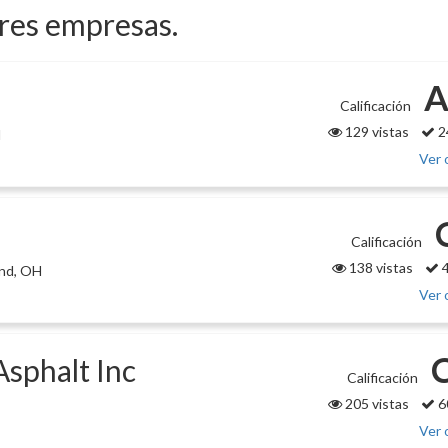
ores empresas.
A
Calificación
129 vistas
2
H
Ver 
Calificación
138 vistas
4
and, OH
Ver 
Asphalt Inc
Calificación
205 vistas
6
Ver 