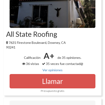
All State Roofing
7631 Firestone Boulevard, Downey, CA
90241
A+
Calificación
de 35 opiniones.
36 vistas
35 veces fue contactad@
Ver opiniones
Llamar
Presupuesto gratis