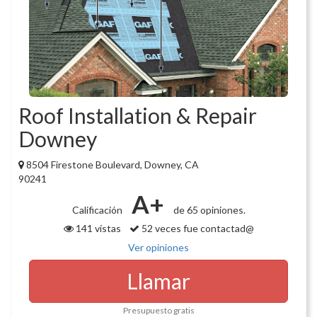
Roof Installation & Repair
Downey
8504 Firestone Boulevard, Downey, CA
90241
A+
Calificación
de 65 opiniones.
141 vistas
52 veces fue contactad@
Ver opiniones
Llamar
Presupuesto gratis