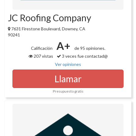
JC Roofing Company
7631 Firestone Boulevard, Downey, CA
90241
A+
Calificación
de 95 opiniones.
207 vistas
3 veces fue contactad@
Ver opiniones
Llamar
Presupuesto gratis