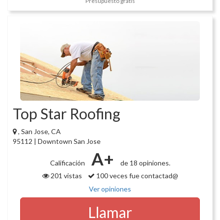
Presupuesto gratis
Top Star Roofing
, San Jose, CA
95112 | Downtown San Jose
A+
Calificación
de 18 opiniones.
201 vistas
100 veces fue contactad@
Ver opiniones
Llamar