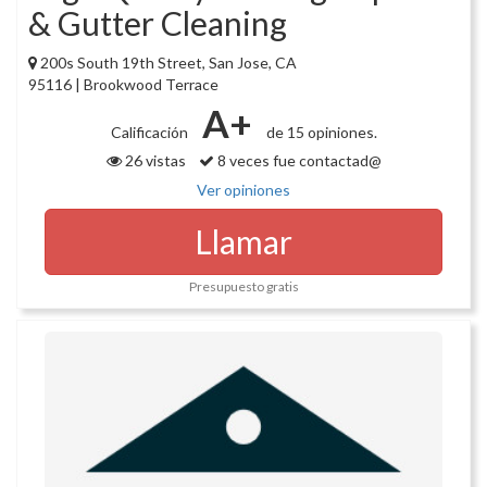
& Gutter Cleaning
200s South 19th Street, San Jose, CA
95116 | Brookwood Terrace
A+
Calificación
de 15 opiniones.
26 vistas
8 veces fue contactad@
Ver opiniones
Llamar
Presupuesto gratis