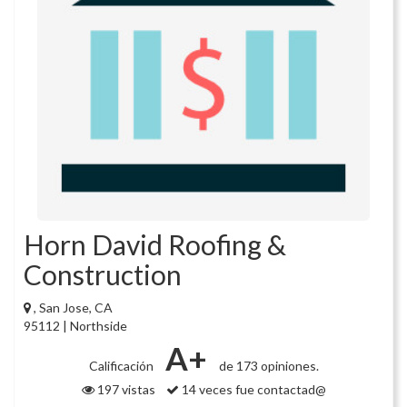
Horn David Roofing &
Construction
, San Jose, CA
95112 | Northside
A+
Calificación
de 173 opiniones.
197 vistas
14 veces fue contactad@