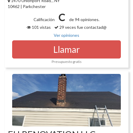
1470 Unionport Road, , NY
10462 | Parkchester
C
Calificación
de 94 opiniones.
101 vistas
29 veces fue contactad@
Ver opiniones
Llamar
Presupuesto gratis