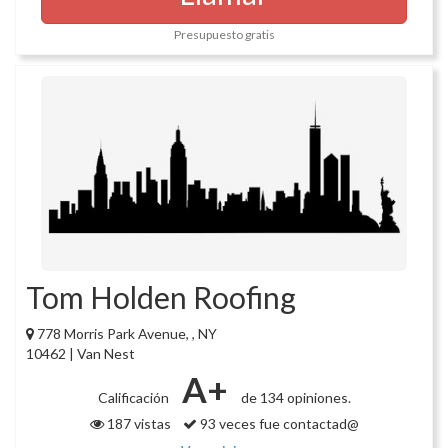
Presupuesto gratis
Tom Holden Roofing
778 Morris Park Avenue, , NY
10462 | Van Nest
A+
Calificación
de 134 opiniones.
187 vistas
93 veces fue contactad@