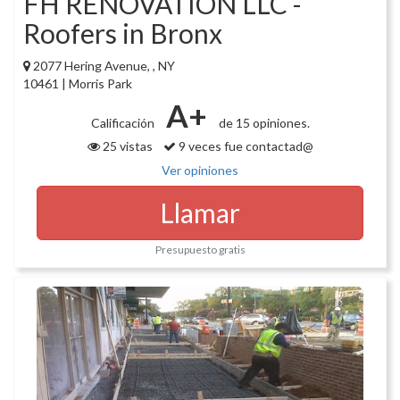
FH RENOVATION LLC -
Roofers in Bronx
2077 Hering Avenue, , NY
10461 | Morris Park
A+
Calificación
de 15 opiniones.
25 vistas
9 veces fue contactad@
Ver opiniones
Llamar
Presupuesto gratis