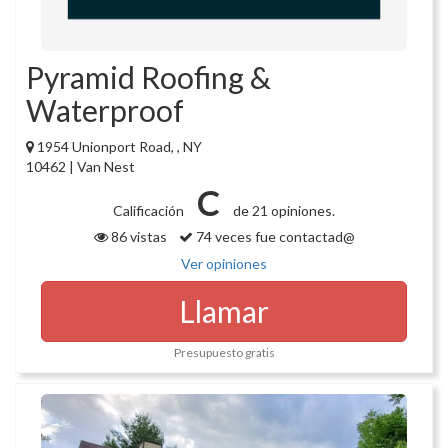
Pyramid Roofing &
Waterproof
1954 Unionport Road, , NY
10462 | Van Nest
C
Calificación
de 21 opiniones.
86 vistas
74 veces fue contactad@
Ver opiniones
Llamar
Presupuesto gratis