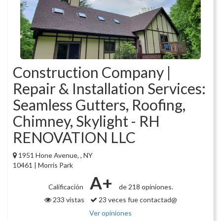
Construction Company |
Repair & Installation Services:
Seamless Gutters, Roofing,
Chimney, Skylight - RH
RENOVATION LLC
1951 Hone Avenue, , NY
10461 | Morris Park
A+
Calificación
de 218 opiniones.
233 vistas
23 veces fue contactad@
Ver opiniones