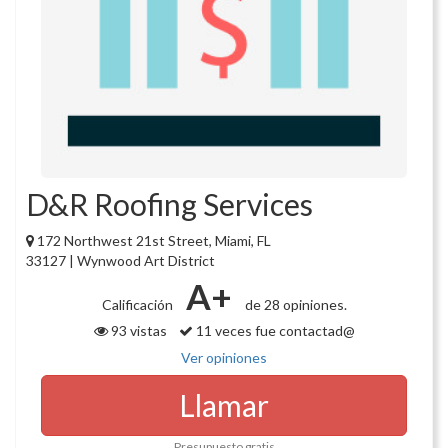
D&R Roofing Services
172 Northwest 21st Street, Miami, FL
33127 | Wynwood Art District
A+
Calificación
de 28 opiniones.
93 vistas
11 veces fue contactad@
Ver opiniones
Llamar
Presupuesto gratis