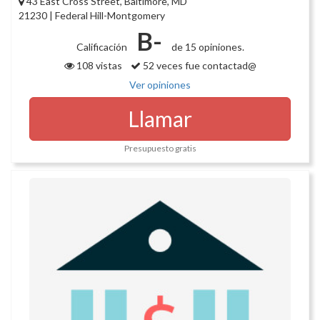
43 East Cross Street, Baltimore, MD
21230 | Federal Hill-Montgomery
B-
Calificación
de 15 opiniones.
108 vistas
52 veces fue contactad@
Ver opiniones
Llamar
Presupuesto gratis