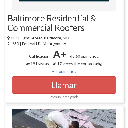
Baltimore Residential &
Commercial Roofers
1031 Light Street, Baltimore, MD
21230 | Federal Hill-Montgomery
A+
Calificación
de 60 opiniones.
191 vistas
17 veces fue contactad@
Ver opiniones
Llamar
Presupuesto gratis