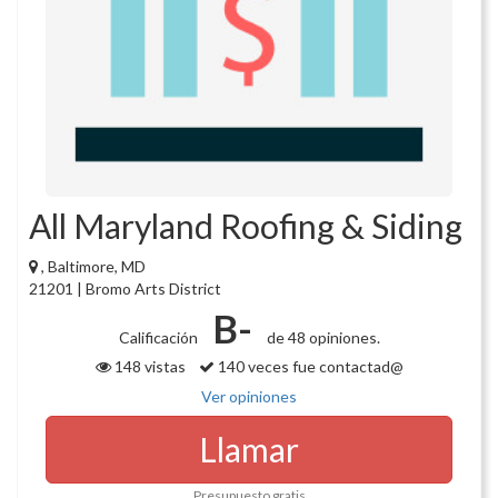
All Maryland Roofing & Siding
, Baltimore, MD
21201 | Bromo Arts District
B-
Calificación
de 48 opiniones.
148 vistas
140 veces fue contactad@
Ver opiniones
Llamar
Presupuesto gratis