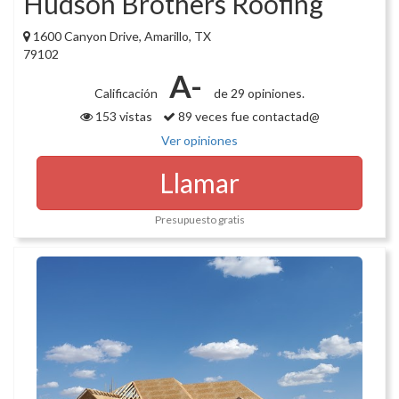
Hudson Brothers Roofing
1600 Canyon Drive, Amarillo, TX
79102
A-
Calificación
de 29 opiniones.
153 vistas
89 veces fue contactad@
Ver opiniones
Llamar
Presupuesto gratis