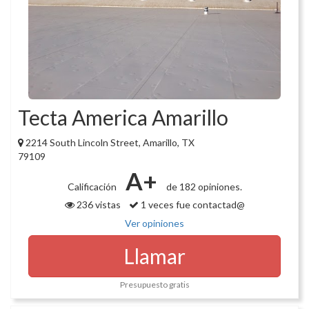
Tecta America Amarillo
2214 South Lincoln Street, Amarillo, TX
79109
A+
Calificación
de 182 opiniones.
236 vistas
1 veces fue contactad@
Ver opiniones
Llamar
Presupuesto gratis