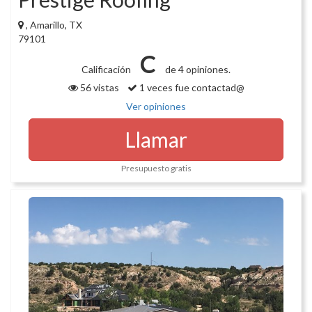
, Amarillo, TX
79101
C
Calificación
de 4 opiniones.
56 vistas
1 veces fue contactad@
Ver opiniones
Llamar
Presupuesto gratis