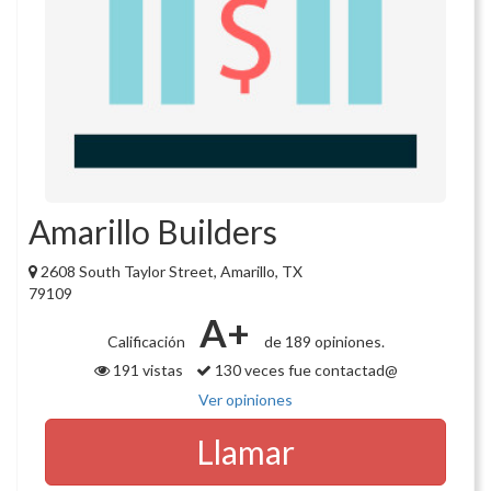
Amarillo Builders
2608 South Taylor Street, Amarillo, TX
79109
A+
Calificación
de 189 opiniones.
191 vistas
130 veces fue contactad@
Ver opiniones
Llamar