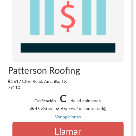
Patterson Roofing
3617 Cline Road, Amarillo, TX
79110
C
Calificación
de 44 opiniones.
45 vistas
6 veces fue contactad@
Ver opiniones
Llamar