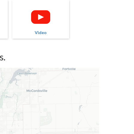
Video
s.