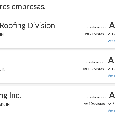
ores empresas.
A
 Roofing Division
Calificación
21 vistas
17
 IN
Ver 
A
Calificación
139 vistas
12
, IN
Ver 
A
ng Inc.
Calificación
106 vistas
6
is, IN
Ver 