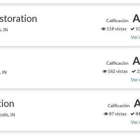
A
storation
Calificación
118 vistas
10
s, IN
Ver 
A
Calificación
162 vistas
2
, IN
Ver 
tion
Calificación
87 vistas
84
olis, IN
Ver 