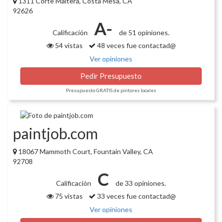
1311 Corte Maltera, Costa Mesa, CA
92626
A-
Calificación
de 51 opiniones.
54 vistas
48 veces fue contactad@
Ver opiniones
Pedir Presupuesto
Presupuesto GRATIS de pintores locales
paintjob.com
18067 Mammoth Court, Fountain Valley, CA
92708
C
Calificación
de 33 opiniones.
75 vistas
33 veces fue contactad@
Ver opiniones