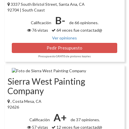
3337 South Bristol Street, Santa Ana, CA
92704 | South Coast
B-
Calificación
de 66 opiniones.
76 vistas
64 veces fue contactad@
Ver opiniones
Pedir Presupuesto
Presupuesto GRATIS de pintores locales
Sierra West Painting
Company
, Costa Mesa, CA
92626
A+
Calificación
de 37 opiniones.
57 vistas
12 veces fue contactad@