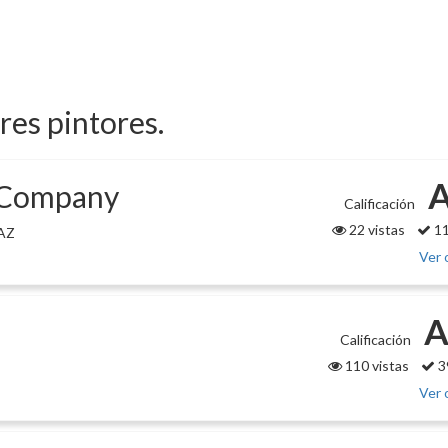
ores pintores.
g Company
Calificación
22 vistas
11
 AZ
Ver 
A
Calificación
110 vistas
3
Ver 