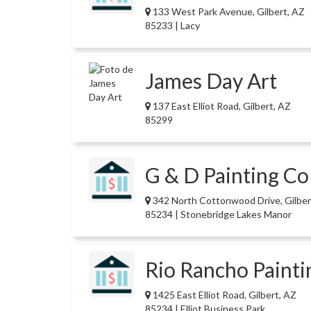
133 West Park Avenue, Gilbert, AZ
85233 | Lacy
James Day Art
137 East Elliot Road, Gilbert, AZ
85299
G & D Painting Co
342 North Cottonwood Drive, Gilber
85234 | Stonebridge Lakes Manor
Rio Rancho Painti
1425 East Elliot Road, Gilbert, AZ
85234 | Elliot Business Park