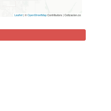
Leaflet
| ©
OpenStreetMap
Contributors | Cotizacion.co