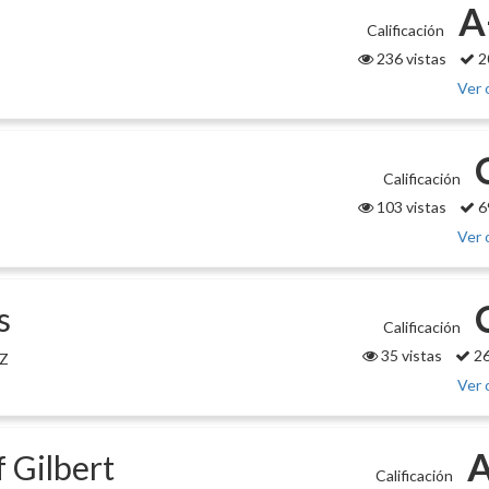
A
Calificación
236 vistas
2
Ver 
Calificación
103 vistas
6
Ver 
s
Calificación
35 vistas
26
AZ
Ver 
f Gilbert
Calificación