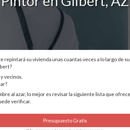
Pintor en Gilbert, AZ
repintará su vivienda unas cuantas veces a lo largo de su 
lbert?
y vecinos.
dar?
e al azar, lo mejor es revisar la siguiente lista que ofrec
ede verificar.
Presupuesto Gratis