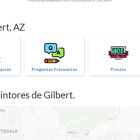
Pide un presupuesto sin costo a pintores cercanos
ert, AZ
ejores
Preguntas Frecuentes
Precios
ntores de Gilbert.