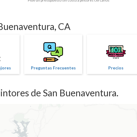
Pide un presupuesto sin costo a pintores cercanos
 Buenaventura, CA
ejores
Preguntas Frecuentes
Precios
intores de San Buenaventura.