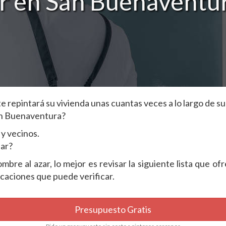
r en San Buenaventu
repintará su vivienda unas cuantas veces a lo largo de su 
an Buenaventura?
y vecinos.
dar?
bre al azar, lo mejor es revisar la siguiente lista que of
caciones que puede verificar.
Presupuesto Gratis