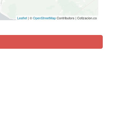
Leaflet
| ©
OpenStreetMap
Contributors | Cotizacion.co