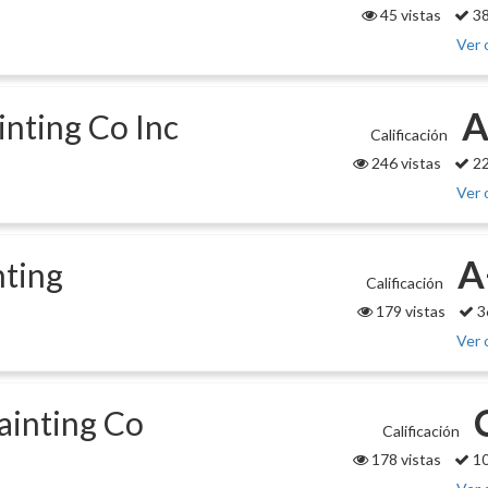
45 vistas
38
Ver 
A
inting Co Inc
Calificación
246 vistas
22
Ver 
A
nting
Calificación
179 vistas
3
Ver 
ainting Co
Calificación
178 vistas
10