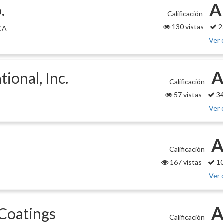
A
.
Calificación
130 vistas
2
 CA
Ver 
A
ional, Inc.
Calificación
57 vistas
34
Ver 
A
Calificación
167 vistas
10
Ver 
A
 Coatings
Calificación