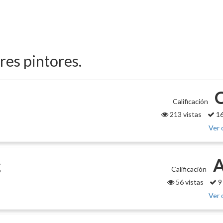
ores pintores.
Calificación
213 vistas
16
Ver 
A
g
Calificación
56 vistas
9
Ver 