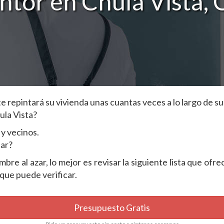
ntor en Chula Vista,
repintará su vivienda unas cuantas veces a lo largo de su 
ula Vista?
y vecinos.
dar?
re al azar, lo mejor es revisar la siguiente lista que ofr
 que puede verificar.
Presupuesto Gratis