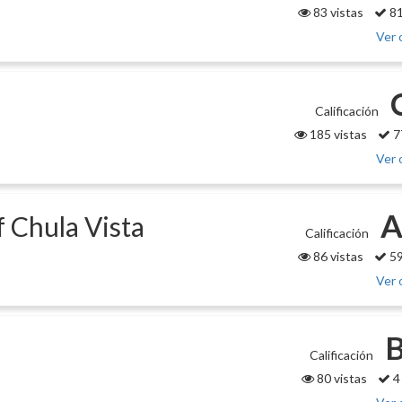
83 vistas
81
Ver 
Calificación
185 vistas
7
Ver 
A
f Chula Vista
Calificación
86 vistas
59
Ver 
B
Calificación
80 vistas
4