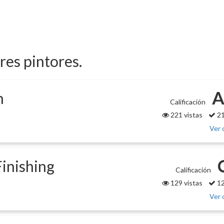
ores pintores.
A
n
Calificación
221 vistas
21
Ver 
Finishing
Calificación
129 vistas
12
Ver 