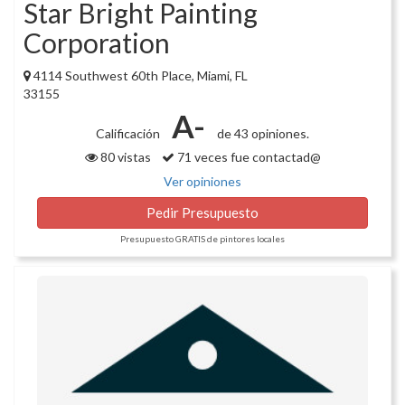
Star Bright Painting
Corporation
4114 Southwest 60th Place, Miami, FL
33155
A-
Calificación
de 43 opiniones.
80 vistas
71 veces fue contactad@
Ver opiniones
Pedir Presupuesto
Presupuesto GRATIS de pintores locales