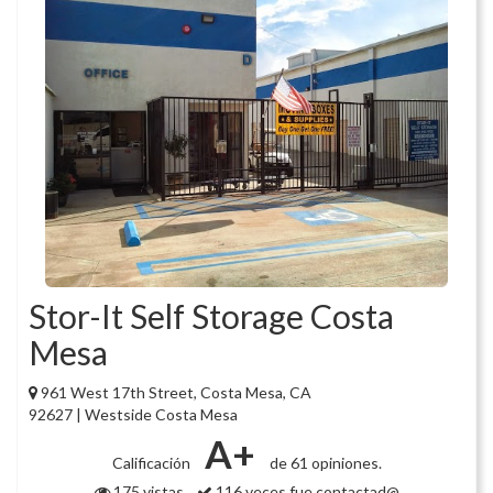
Stor-It Self Storage Costa
Mesa
961 West 17th Street, Costa Mesa, CA
92627 | Westside Costa Mesa
A+
Calificación
de 61 opiniones.
175 vistas
116 veces fue contactad@