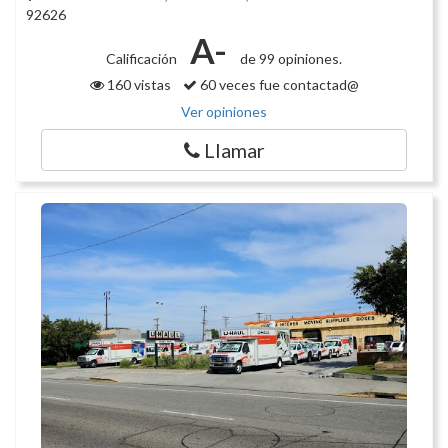
92626
A-
Calificación
de 99 opiniones.
160 vistas
60 veces fue contactad@
Ver opiniones
Llamar