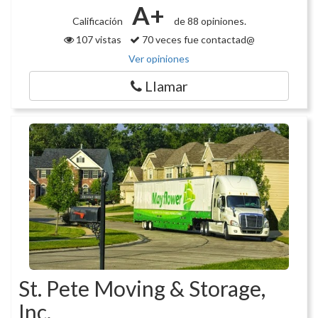
A+
Calificación
de 88 opiniones.
107 vistas
70 veces fue contactad@
Ver opiniones
Llamar
St. Pete Moving & Storage,
Inc.