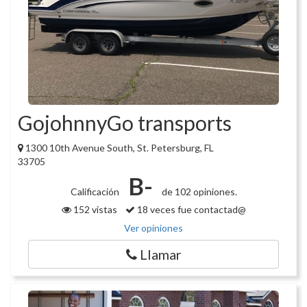
GojohnnyGo transports
1300 10th Avenue South, St. Petersburg, FL
33705
B-
Calificación
de 102 opiniones.
152 vistas
18 veces fue contactad@
Ver opiniones
Llamar