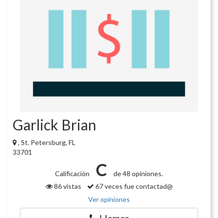
Garlick Brian
, St. Petersburg, FL
33701
C
Calificación
de 48 opiniones.
86 vistas
67 veces fue contactad@
Ver opiniones