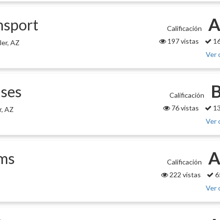
A
nsport
Calificación
197 vistas
16
ler, AZ
Ver 
B
ises
Calificación
76 vistas
13
r, AZ
Ver 
A
ms
Calificación
222 vistas
6
Ver 