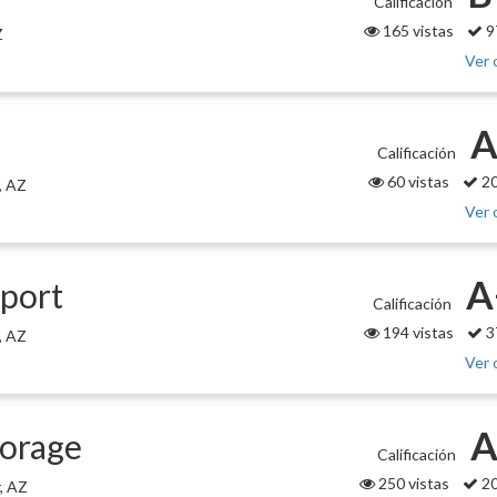
Calificación
165 vistas
9
Z
Ver 
A
Calificación
60 vistas
20
, AZ
Ver 
A
port
Calificación
194 vistas
3
, AZ
Ver 
A
torage
Calificación
250 vistas
20
, AZ