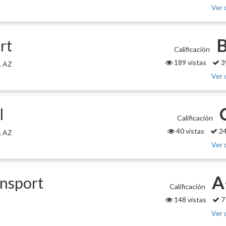
Ver 
B
rt
Calificación
189 vistas
3
, AZ
Ver 
l
Calificación
40 vistas
24
, AZ
Ver 
A
ansport
Calificación
148 vistas
7
Ver 