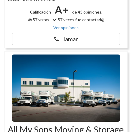
A+
Calificación
de 43 opiniones.
57 vistas
57 veces fue contactad@
Ver opiniones
Llamar
All My Sons Moving & Storage