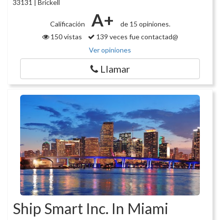
33131 | Brickell
A+
Calificación
de 15 opiniones.
150 vistas
139 veces fue contactad@
Ver opiniones
Llamar
Ship Smart Inc. In Miami