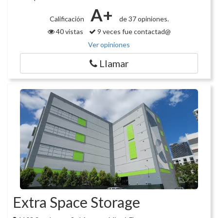
A+
Calificación
de 37 opiniones.
40 vistas
9 veces fue contactad@
Ver opiniones
Llamar
Extra Space Storage