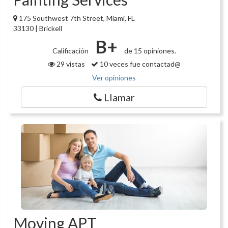
175 Southwest 7th Street, Miami, FL
33130 | Brickell
B+
Calificación
de 15 opiniones.
29 vistas
10 veces fue contactad@
Ver opiniones
Llamar
Moving APT