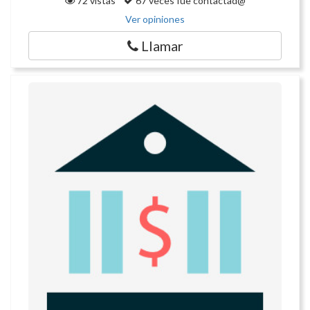
72 vistas
67 veces fue contactad@
Ver opiniones
Llamar