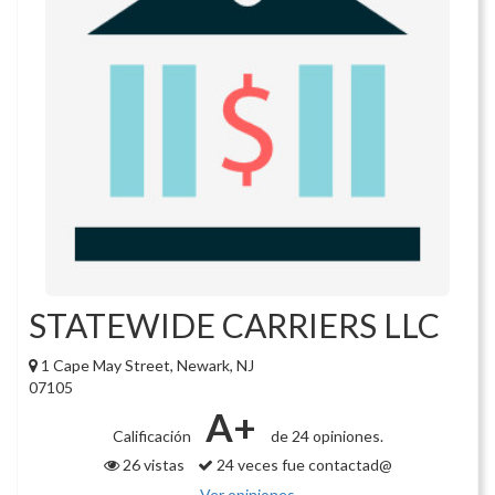
STATEWIDE CARRIERS LLC
1 Cape May Street, Newark, NJ
07105
A+
Calificación
de 24 opiniones.
26 vistas
24 veces fue contactad@
Ver opiniones