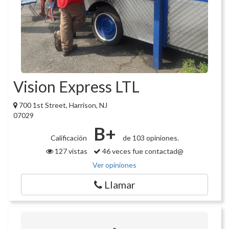
Vision Express LTL
700 1st Street, Harrison, NJ
07029
B+
Calificación
de 103 opiniones.
127 vistas
46 veces fue contactad@
Ver opiniones
Llamar