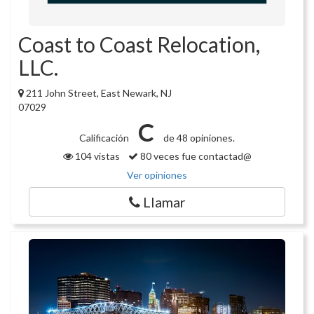
Coast to Coast Relocation,
LLC.
211 John Street, East Newark, NJ
07029
C
Calificación
de 48 opiniones.
104 vistas
80 veces fue contactad@
Ver opiniones
Llamar