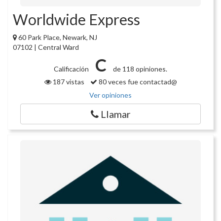
Worldwide Express
60 Park Place, Newark, NJ
07102 | Central Ward
C
Calificación
de 118 opiniones.
187 vistas
80 veces fue contactad@
Ver opiniones
Llamar