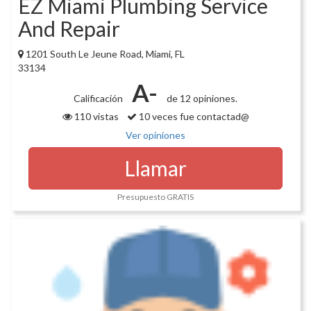
EZ Miami Plumbing Service
And Repair
1201 South Le Jeune Road, Miami, FL
33134
A-
Calificación
de 12 opiniones.
110 vistas
10 veces fue contactad@
Ver opiniones
Llamar
Presupuesto GRATIS