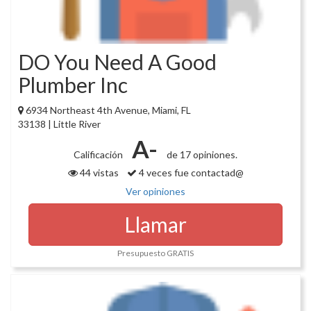
DO You Need A Good
Plumber Inc
6934 Northeast 4th Avenue, Miami, FL
33138 | Little River
A-
Calificación
de 17 opiniones.
44 vistas
4 veces fue contactad@
Ver opiniones
Llamar
Presupuesto GRATIS