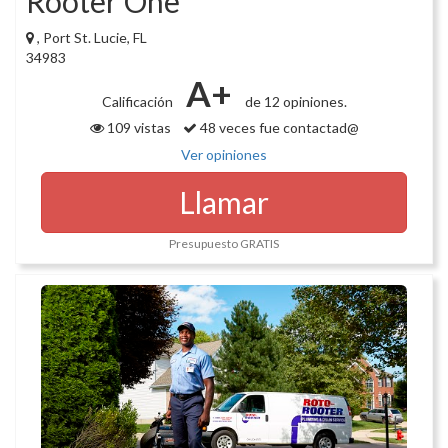
Rooter One
, Port St. Lucie, FL
34983
A+
Calificación
de 12 opiniones.
109 vistas
48 veces fue contactad@
Ver opiniones
Llamar
Presupuesto GRATIS