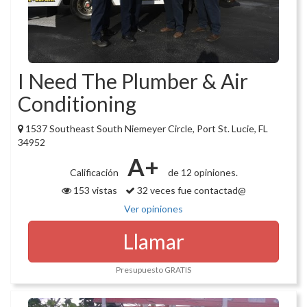
I Need The Plumber & Air
Conditioning
1537 Southeast South Niemeyer Circle, Port St. Lucie, FL
34952
A+
Calificación
de 12 opiniones.
153 vistas
32 veces fue contactad@
Ver opiniones
Llamar
Presupuesto GRATIS