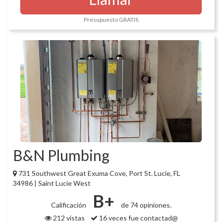
Presupuesto GRATIS
B&N Plumbing
731 Southwest Great Exuma Cove, Port St. Lucie, FL
34986 | Saint Lucie West
B+
Calificación
de 74 opiniones.
212 vistas
16 veces fue contactad@