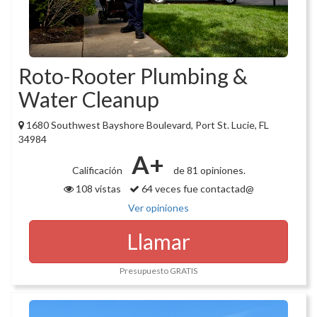
Roto-Rooter Plumbing &
Water Cleanup
1680 Southwest Bayshore Boulevard, Port St. Lucie, FL
34984
A+
Calificación
de 81 opiniones.
108 vistas
64 veces fue contactad@
Ver opiniones
Llamar
Presupuesto GRATIS