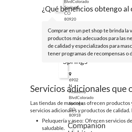
BlvdColorado
¿Qué beneficios obtengo al
Springs,
CO
80920
Scales
Comprar en un pet shop te brinda la 
'N
productos más adecuados para las ne
Tails
de calidad y especializados para mas
Colorado
tener programas de recompensas o des
Springs
6902
Servicios adicionales que
N
Academy
BlvdColorado
Las tiendas de mascotas ofrecen productos y
Springs,
CO
servicios adicionales y productos de calidad.
80918
Peluquería y aseo: Ofrecen servicios de
Companion
saludable.