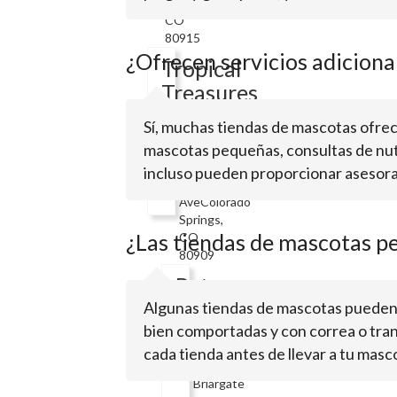
Springs,
CO
80915
¿Ofrecen servicios adiciona
Tropical
Treasures
Sí, muchas tiendas de mascotas ofrece
mascotas pequeñas, consultas de nutr
2212
E
incluso pueden proporcionar asesora
Platte
AveColorado
Springs,
¿Las tiendas de mascotas p
CO
80909
Pet
City
Algunas tiendas de mascotas pueden 
bien comportadas y con correa o trans
cada tienda antes de llevar a tu masc
1710
Briargate