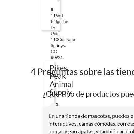
11550
Ridgeline
Dr
Unit
110Colorado
Springs,
CO
80921
Pikes
4 Preguntas sobre las tien
Peak
Animal
Supply
¿Qué tipo de productos pue
5286
En una tienda de mascotas, puedes e
E
interactivos, camas cómodas, correas
Edison
AvColorado
pulgas y garrapatas, y también artícu