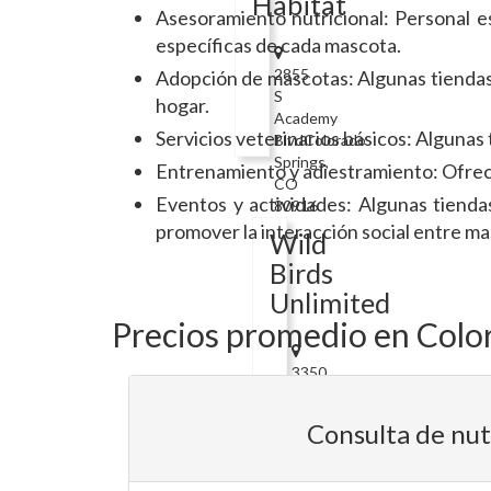
Habitat
Asesoramiento nutricional: Personal e
específicas de cada mascota.
2855
Adopción de mascotas: Algunas tiendas
S
hogar.
Academy
Servicios veterinarios básicos: Alguna
BlvdColorado
Springs,
Entrenamiento y adiestramiento: Ofrece
CO
Eventos y actividades: Algunas tienda
80916
promover la interacción social entre m
Wild
Birds
Unlimited
Precios promedio en Color
3350
N
Union
Consulta de nut
BlvdColorado
Springs,
CO