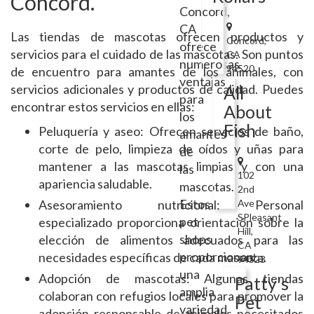
Concord.
Concord,
CA
Las tiendas de mascotas ofrecen productos y
Concord,
ofrece
servicios para el cuidado de las mascotas. Son puntos
CA
numerosas
94520
de encuentro para amantes de los animales, con
ventajas
servicios adicionales y productos de calidad. Puedes
All
para
encontrar estos servicios en ellas:
About
los
Fish
Peluquería y aseo: Ofrecen servicios de baño,
amantes
corte de pelo, limpieza de oídos y uñas para
de
mantener a las mascotas limpias y con una
las
102
apariencia saludable.
mascotas.
2nd
Estos
Asesoramiento nutricional: Personal
Ave
SPleasant
pet
especializado proporciona orientación sobre la
Hill,
shops
elección de alimentos adecuados para las
CA
proporcionan
necesidades específicas de cada mascota.
94523
una
Adopción de mascotas: Algunas tiendas
Patty's
amplia
colaboran con refugios locales para promover la
Pet
variedad
adopción responsable de animales necesitados