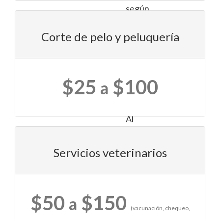
según
las
necesidades
Corte de pelo y peluquería
específicas
de
tu
$25
$100
compañero
a
de
vida.
Al
visitar
estas
Servicios veterinarios
tiendas,
también
tienes
la
$50
$150
a
oportunidad
(vacunación, chequeo,
de