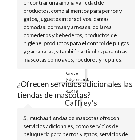
5288
encontrar una amplia variedad de
Clayton
productos, como alimentos para perros y
RdConcord,
gatos, juguetes interactivos, camas
CA 94521
cómodas, correas y arneses, collares,
Pet
comederos y bebederos, productos de
Food
higiene, productos para el control de pulgas
Express
y garrapatas, y también artículos para otras
mascotas como aves, roedores y reptiles.
785
Oak
Grove
RdConcord,
¿Ofrecen servicios adicionales las
CA
94518
tiendas de mascotas?
Caffrey's
Canine
Sí, muchas tiendas de mascotas ofrecen
Care
servicios adicionales, como servicios de
peluquería para perros y gatos, servicios de
Caffrey