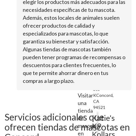
Blvd
elegir los productos más adecuados para las
Ste
necesidades específicas de tu mascota.
CConcord,
Además, estos locales de animales suelen
CA
ofrecer productos de calidad y
94521
especializados para mascotas, lo que
Clip-
garantiza su bienestar y satisfacción.
N-
Algunas tiendas de mascotas también
Clean
pueden tener programas de recompensas o
descuentos para clientes frecuentes, lo
4375
que te permite ahorrar dinero en tus
Clayton
compras a largo plazo.
Rd
Ste
Visitar
KConcord,
CA
una
94521
tienda
Servicios adicionales que
Katie's
de
ofrecen tiendas de mascotas en
K9
mascotas
Kollars
en