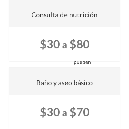
tus
mascotas.
Consulta de nutrición
Además,
cuentan
$30
$80
con
a
expertos
que
pueden
asesorarte
en
Baño y aseo básico
la
elección
de
los
$30
$70
a
productos
más
adecuados