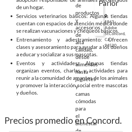
Parlor
de
de un hogar.
productos
Servicios veterinarios básicos: Algunas tiendas
y
1863
cuentan con espacios de atención médica donde
accesorios
Adobe
se realizan vacunaciones y chequeos básicos.
StConcord,
de
Entrenamiento y adiestramiento: Ofrecen
CA
alta
94520
clases y asesoramiento para ayudar a los dueños
calidad,
a educar y socializar a sus mascotas.
desde
Eventos y actividades: Algunas tiendas
alimentos
organizan eventos, charlas, y actividades para
hasta
reunir a la comunidad de amantes de los animales
juguetes
y promover la interacción social entre mascotas
y
y dueños.
camas
cómodas
para
el
Precios promedio en Concord.
bienestar
de