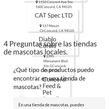
1150 Concord Ave Ste
160Concord, CA 94520
CAT Spec LTD
137 Mason
CirConcord, CA 94520
Diablo
4 Preguntas sobre las tiendas
Corals
de mascotas locales.
2395
Monument Blvd
Ste GConcord,
¿Qué tipo de productos puedo
CA 94520
encontrar en una tienda de
Concord
Feed &
mascotas?
Pet
Supplies
En una tienda de mascotas, puedes