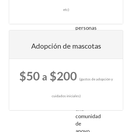
interactuar
etc)
con
otras
personas
que
comparten
Adopción de mascotas
el
amor
por
los
$50
$200
a
animales,
(gastos de adopción y
lo
que
cuidados iniciales)
fomenta
una
comunidad
de
apoyo.