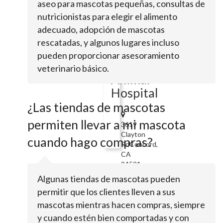
aseo para mascotas pequeñas, consultas de
S
nutricionistas para elegir el alimento
Canine
adecuado, adopción de mascotas
CareConcord,
CA
rescatadas, y algunos lugares incluso
94520
pueden proporcionar asesoramiento
Adobe
veterinario básico.
Animal
Hospital
¿Las tiendas de mascotas
permiten llevar a mi mascota
3619
Clayton
cuando hago compras?
RdConcord,
CA
94521
Algunas tiendas de mascotas pueden
Precious
permitir que los clientes lleven a sus
Pups
mascotas mientras hacen compras, siempre
y cuando estén bien comportadas y con