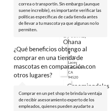
200
correa o transportín. Sin embargo (aunque
Longbrook
suene increíble), es importante verificar las
WayPleasant
políticas específicas de cada tienda antes
Hill,
CA
de llevar a tu mascota ya que algunas no lo
94523
permiten.
Dreamz,
Ohana
¿Qué beneficios obtengo al
comprar en una tienda de
1110
Lacey
mascotas en comparación con
LnConcord,
CA
otros lugares?
94520
Groomingdales
Comprar en un pet shop te brinda la ventaja
de recibir asesoramiento experto de los
4475
empleados, quienes pueden ayudarte a
Treat