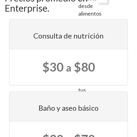
Enterprise.
desde
alimentos
hasta
juguetes
Consulta de nutrición
y
camas
cómodas
para
$30
$80
a
el
bienestar
de
tus
mascotas.
Baño y aseo básico
Además,
cuentan
con
expertos