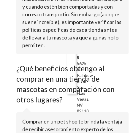
Vegas
y cuando estén bien comportadas y con
Blvd
correa o transportín. Sin embargo (aunque
SLas
suene increíble), es importante verificar las
Vegas,
NV
políticas específicas de cada tienda antes
89123
de llevar a tu mascota ya que algunas no lo
PetMedMart
permiten.
5625
¿Qué beneficios obtengo al
S.
Rainbow
comprar en una tienda de
Blvd.
mascotas en comparación con
Ste.
FLas
otros lugares?
Vegas,
NV
89118
A-
Comprar en un pet shop te brinda la ventaja
V.I.P.
de recibir asesoramiento experto de los