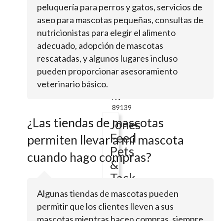
Breed
peluquería para perros y gatos, servicios de
Puppy
aseo para mascotas pequeñas, consultas de
Specialist
nutricionistas para elegir el alimento
adecuado, adopción de mascotas
rescatadas, y algunos lugares incluso
Blue
Diamond
pueden proporcionar asesoramiento
RdLas
veterinario básico.
Vegas,
NV
89139
¿Las tiendas de mascotas
Jones
Feed
permiten llevar a mi mascota
Pets
cuando hago compras?
&
Tack
Algunas tiendas de mascotas pueden
permitir que los clientes lleven a sus
8174
mascotas mientras hacen compras, siempre
Las