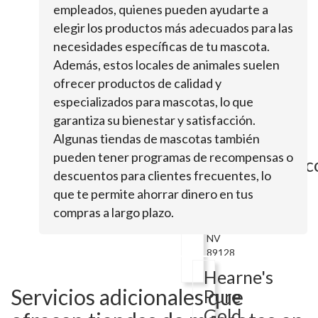
Kennel
empleados, quienes pueden ayudarte a
elegir los productos más adecuados para las
necesidades específicas de tu mascota.
2675
Además, estos locales de animales suelen
W
ofrecer productos de calidad y
Arby
AveLas
especializados para mascotas, lo que
Vegas,
garantiza su bienestar y satisfacción.
NV
Algunas tiendas de mascotas también
89119
pueden tener programas de recompensas o
BreedCichlids.
descuentos para clientes frecuentes, lo
que te permite ahorrar dinero en tus
Las
compras a largo plazo.
Vegas,
NV
89128
Hearne's
Servicios adicionales que
Pure
Gold