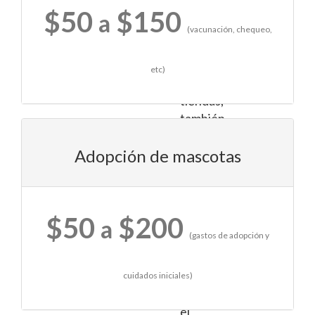
$50
$150
de
a
vida.
(vacunación, chequeo,
Al
visitar
etc)
estas
tiendas,
también
tienes
Adopción de mascotas
la
oportunidad
de
interactuar
$50
$200
a
con
(gastos de adopción y
otras
personas
que
cuidados iniciales)
comparten
el