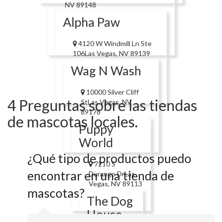
NV 89148
Alpha Paw
4120 W Windmill Ln Ste
106Las Vegas, NV 89139
Wag N Wash
10000 Silver Cliff
4 Preguntas sobre las tiendas
StLas Vegas, NV
89178
de mascotas locales.
Puppy
World
¿Qué tipo de productos puedo
7210 S
encontrar en una tienda de
Durango DrLas
Vegas, NV 89113
mascotas?
The Dog
House