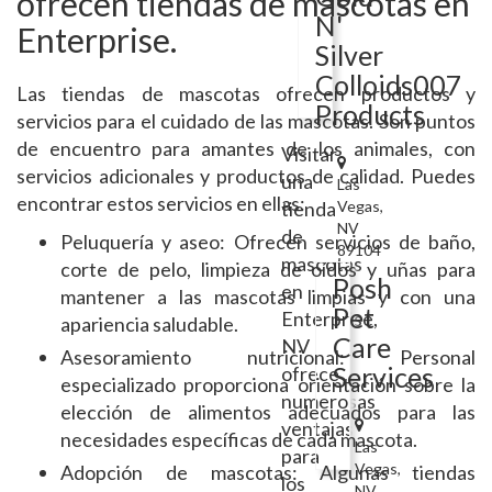
ofrecen tiendas de mascotas en
N'
Enterprise.
Silver
Colloids007
Las tiendas de mascotas ofrecen productos y
Products
servicios para el cuidado de las mascotas. Son puntos
de encuentro para amantes de los animales, con
Visitar
servicios adicionales y productos de calidad. Puedes
una
Las
encontrar estos servicios en ellas:
tienda
Vegas,
NV
de
Peluquería y aseo: Ofrecen servicios de baño,
89104
mascotas
corte de pelo, limpieza de oídos y uñas para
Posh
en
mantener a las mascotas limpias y con una
Pet
Enterprise,
apariencia saludable.
Care
NV
Asesoramiento nutricional: Personal
Services
ofrece
especializado proporciona orientación sobre la
numerosas
elección de alimentos adecuados para las
ventajas
necesidades específicas de cada mascota.
Las
para
Vegas,
Adopción de mascotas: Algunas tiendas
los
NV