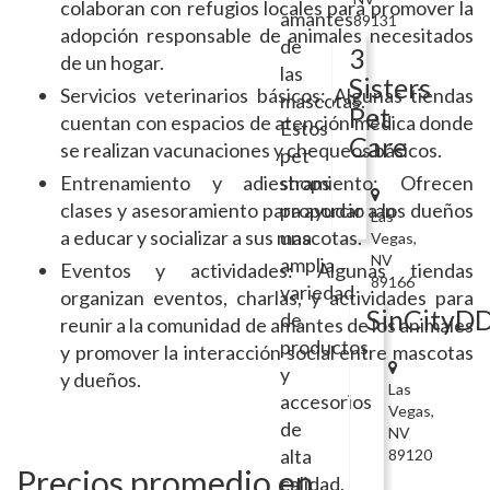
colaboran con refugios locales para promover la
amantes
89131
adopción responsable de animales necesitados
de
3
de un hogar.
las
Sisters
Servicios veterinarios básicos: Algunas tiendas
mascotas.
Pet
cuentan con espacios de atención médica donde
Estos
Care
se realizan vacunaciones y chequeos básicos.
pet
Entrenamiento y adiestramiento: Ofrecen
shops
clases y asesoramiento para ayudar a los dueños
proporcionan
Las
a educar y socializar a sus mascotas.
una
Vegas,
NV
amplia
Eventos y actividades: Algunas tiendas
89166
variedad
organizan eventos, charlas, y actividades para
SinCityD
de
reunir a la comunidad de amantes de los animales
productos
y promover la interacción social entre mascotas
y
y dueños.
Las
accesorios
Vegas,
de
NV
alta
89120
Precios promedio en
calidad,