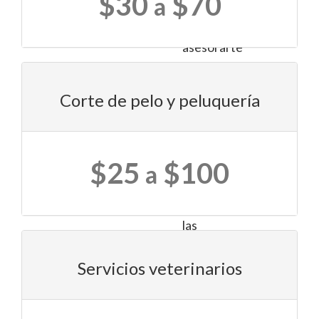
$30
$70
a
que
pueden
asesorarte
en
la
Corte de pelo y peluquería
elección
de
los
productos
$25
$100
a
más
adecuados
según
las
necesidades
específicas
Servicios veterinarios
de
tu
compañero