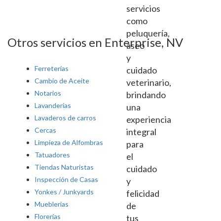
servicios
como
peluquería,
Otros servicios en Enterprise, NV
aseo
y
Ferreterías
cuidado
Cambio de Aceite
veterinario,
Notarios
brindando
Lavanderías
una
Lavaderos de carros
experiencia
Cercas
integral
Limpieza de Alfombras
para
Tatuadores
el
Tiendas Naturistas
cuidado
Inspección de Casas
y
Yonkes / Junkyards
felicidad
Mueblerias
de
Florerías
tus