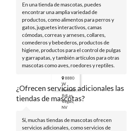
En una tienda de mascotas, puedes
5920 S
encontrar una amplia variedad de
Rainbow
productos, como alimentos para perros y
BlvdLas
Vegas, NV
gatos, juguetes interactivos, camas
89118
cómodas, correas y arneses, collares,
Levine
comederos y bebederos, productos de
Garfinkel
higiene, productos para el control de pulgas
&
y garrapatas, y también artículos para otras
Katz
mascotas como aves, roedores y reptiles.
8880
W
¿Ofrecen servicios adicionales las
Sunset
RdLas
tiendas de mascotas?
Vegas,
NV
89148
Sí, muchas tiendas de mascotas ofrecen
Small
servicios adicionales, como servicios de