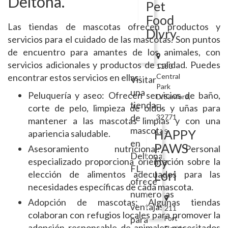
Deltona.
Pet
Food
Las tiendas de mascotas ofrecen productos y
Dlvry
servicios para el cuidado de las mascotas. Son puntos
de encuentro para amantes de los animales, con
servicios adicionales y productos de calidad. Puedes
1180
encontrar estos servicios en ellas:
Central
Visitar
Park
una
Peluquería y aseo: Ofrecen servicios de baño,
DrSanford,
tienda
corte de pelo, limpieza de oídos y uñas para
FL
de
32771
mantener a las mascotas limpias y con una
mascotas
HAPPY
apariencia saludable.
en
PAWS
Asesoramiento nutricional: Personal
Deltona,
by
especializado proporciona orientación sobre la
FL
Lori
elección de alimentos adecuados para las
ofrece
necesidades específicas de cada mascota.
numerosas
Adopción de mascotas: Algunas tiendas
ventajas
211
colaboran con refugios locales para promover la
para
Fort
adopción responsable de animales necesitados