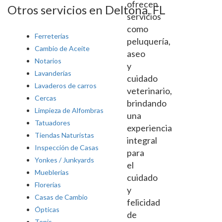
ofrecen
Otros servicios en Deltona, FL
servicios
como
Ferreterías
peluquería,
Cambio de Aceite
aseo
Notarios
y
Lavanderías
cuidado
Lavaderos de carros
veterinario,
Cercas
brindando
Limpieza de Alfombras
una
Tatuadores
experiencia
Tiendas Naturistas
integral
Inspección de Casas
para
Yonkes / Junkyards
el
Mueblerias
cuidado
Florerías
y
Casas de Cambio
felicidad
Ópticas
de
Tenis