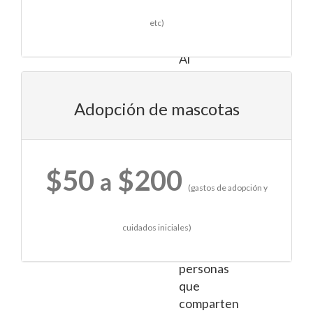
compañero
de
etc)
vida.
Al
visitar
estas
Adopción de mascotas
tiendas,
también
tienes
la
$50
$200
a
oportunidad
(gastos de adopción y
de
interactuar
cuidados iniciales)
con
otras
personas
que
comparten