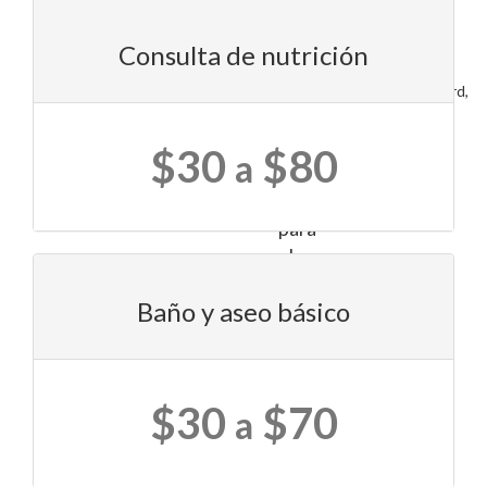
calidad,
desde
2620
Consulta de nutrición
alimentos
Iroquois
hasta
AveSanford,
FL
juguetes
32773
y
$30
$80
a
camas
cómodas
para
el
bienestar
Baño y aseo básico
de
tus
mascotas.
$30
$70
Además,
a
cuentan
con