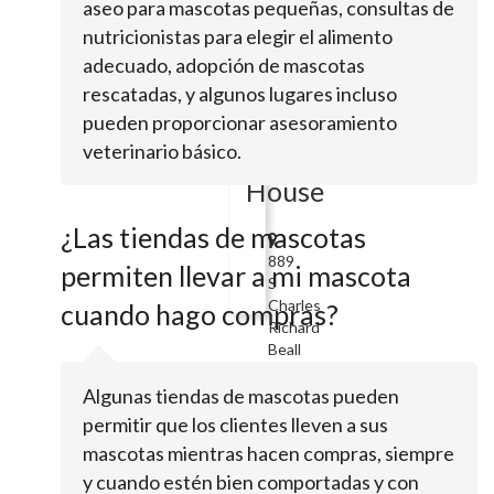
aseo para mascotas pequeñas, consultas de
S
Woodland
nutricionistas para elegir el alimento
BlvdDeland,
adecuado, adopción de mascotas
FL
rescatadas, y algunos lugares incluso
32720
pueden proporcionar asesoramiento
Pet
veterinario básico.
Tree
House
¿Las tiendas de mascotas
889
permiten llevar a mi mascota
S
Charles
cuando hago compras?
Richard
Beall
Blvd
Algunas tiendas de mascotas pueden
Ste
308Debary,
permitir que los clientes lleven a sus
FL
mascotas mientras hacen compras, siempre
32713
y cuando estén bien comportadas y con