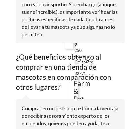
Pet
correa o transportín. Sin embargo (aunque
Rescue
suene increíble), es importante verificar las
by
políticas específicas de cada tienda antes
J
de llevar a tu mascota ya que algunas no lo
Udy
permiten.
250
¿Qué beneficios obtengo al
Power
CtSanford,
comprar en una tienda de
FL
32771
mascotas en comparación con
Farm
otros lugares?
&
Pet
Outlet
Comprar en un pet shop te brinda la ventaja
de recibir asesoramiento experto de los
empleados, quienes pueden ayudarte a
115