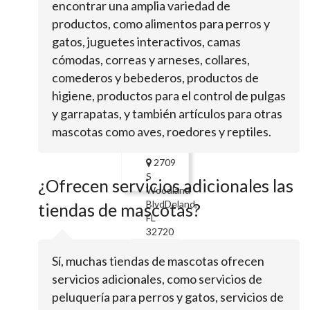
encontrar una amplia variedad de
Park
productos, como alimentos para perros y
AveOrange
City, FL
gatos, juguetes interactivos, camas
32763
cómodas, correas y arneses, collares,
Red
comederos y bebederos, productos de
Fox
higiene, productos para el control de pulgas
Pet
y garrapatas, y también artículos para otras
Shop
mascotas como aves, roedores y reptiles.
2709
S
¿Ofrecen servicios adicionales las
Woodland
BlvdDeland,
tiendas de mascotas?
FL
32720
PetSmart
Sí, muchas tiendas de mascotas ofrecen
servicios adicionales, como servicios de
peluquería para perros y gatos, servicios de
2661