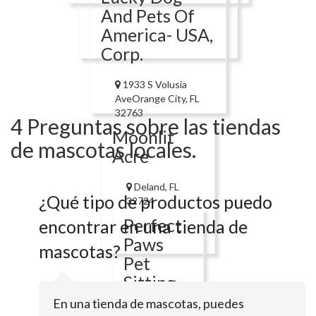
And Pets Of
America- USA,
Corp.
1933 S Volusia
AveOrange City, FL
32763
4 Preguntas sobre las tiendas
Moonlit
de mascotas locales.
Acre
Deland, FL
¿Qué tipo de productos puedo
32724
Perfect
encontrar en una tienda de
Paws
mascotas?
Pet
Sitting
En una tienda de mascotas, puedes
233 N