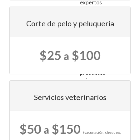
expertos
que
pueden
Corte de pelo y peluquería
asesorarte
en
la
elección
$25
$100
a
de
los
productos
más
adecuados
Servicios veterinarios
según
las
necesidades
específicas
$50
$150
a
de
(vacunación, chequeo,
tu