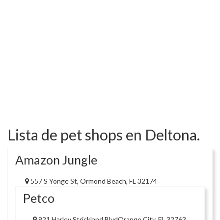
Lista de pet shops en Deltona.
Amazon Jungle
557 S Yonge St, Ormond Beach, FL 32174
Petco
921 Harley Strickland BlvdOrange City, FL 32763