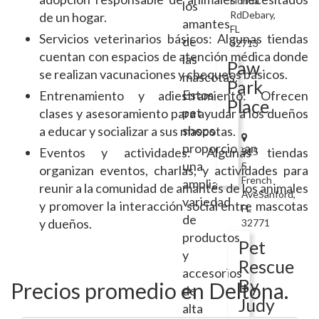
Florida
los
RdDebary,
de un hogar.
amantes
FL
Servicios veterinarios básicos: Algunas tiendas
de
32713
cuentan con espacios de atención médica donde
las
Paw
se realizan vacunaciones y chequeos básicos.
mascotas.
Park
Estos
Entrenamiento y adiestramiento: Ofrecen
Place
pet
clases y asesoramiento para ayudar a los dueños
shops
a educar y socializar a sus mascotas.
proporcionan
Eventos y actividades: Algunas tiendas
315
una
S
organizan eventos, charlas, y actividades para
French
amplia
reunir a la comunidad de amantes de los animales
AveSanford,
variedad
y promover la interacción social entre mascotas
FL
de
y dueños.
32771
productos
Pet
y
Rescue
accesorios
By
Precios promedio en Deltona.
de
Judy
alta