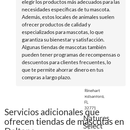
elegir los productos más adecuados para las
New
Smyrna
necesidades específicas de tu mascota.
BlvdOsteen,
Además, estos locales de animales suelen
FL
ofrecer productos de calidad y
32764
especializados para mascotas, lo que
Pet
garantiza su bienestar y satisfacción.
Cuts
Algunas tiendas de mascotas también
&
pueden tener programas de recompensas o
Puppy
descuentos para clientes frecuentes, lo
Center
que te permite ahorrar dinero en tus
compras a largo plazo.
1750
Rinehart
RdSanford,
FL
32771
Servicios adicionales que
Natures
ofrecen tiendas de mascotas en
Select