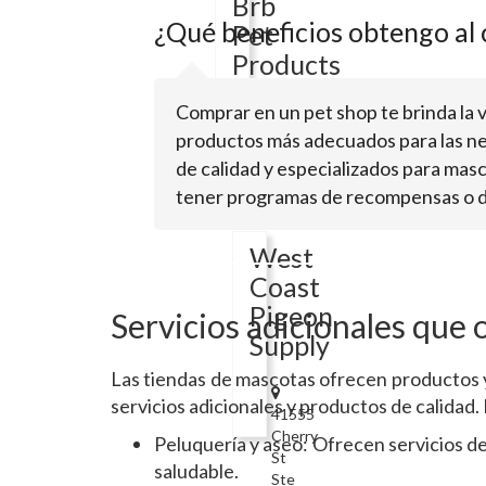
Brb
¿Qué beneficios obtengo al
Pet
Products
Comprar en un pet shop te brinda la 
41110
productos más adecuados para las ne
Sandalwood
de calidad y especializados para mas
CirMurrieta,
tener programas de recompensas o des
CA
92562
West
Coast
Pigeon
Servicios adicionales que 
Supply
Las tiendas de mascotas ofrecen productos y
servicios adicionales y productos de calidad.
41555
Cherry
Peluquería y aseo: Ofrecen servicios de
St
saludable.
Ste