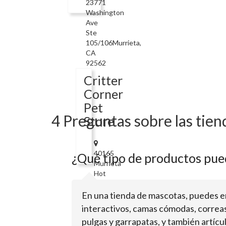
23771
Washington
Ave
Ste
105/106Murrieta,
CA
92562
Critter
Corner
Pet
4 Preguntas sobre las tien
Store
40165
¿Qué tipo de productos pue
Murrieta
Hot
Springs
Rd
En una tienda de mascotas, puedes e
Ste
interactivos, camas cómodas, correas
KMurrieta,
pulgas y garrapatas, y también artícu
CA