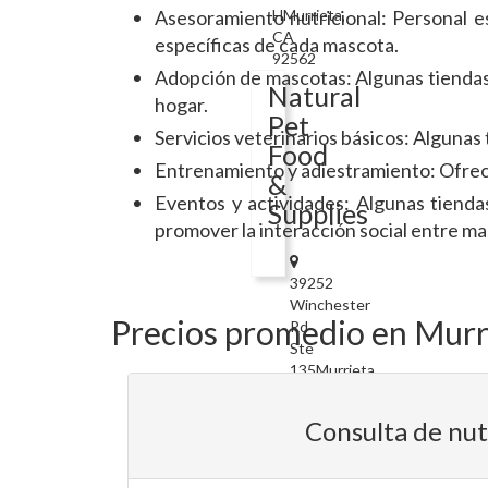
Asesoramiento nutricional: Personal e
HMurrieta,
CA
específicas de cada mascota.
92562
Adopción de mascotas: Algunas tiendas
Natural
hogar.
Pet
Servicios veterinarios básicos: Alguna
Food
Entrenamiento y adiestramiento: Ofrece
&
Eventos y actividades: Algunas tienda
Supplies
promover la interacción social entre m
39252
Winchester
Precios promedio en Murr
Rd
Ste
135Murrieta,
CA
92563
Consulta de nut
Petco