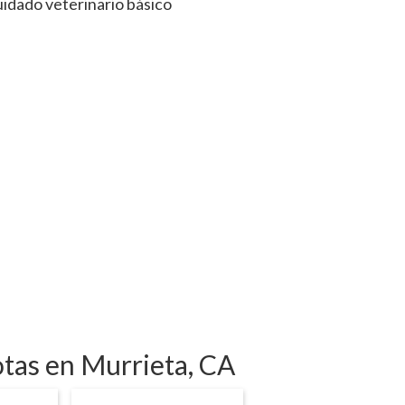
uidado veterinario básico
otas en Murrieta, CA