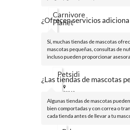
92563
Carnivore
¿Ofrecen servicios adiciona
Planet
Sí, muchas tiendas de mascotas ofrece
26145
Jefferson
mascotas pequeñas, consultas de nutr
AveMurrieta,
incluso pueden proporcionar asesora
CA
92562
Petsidi
¿Las tiendas de mascotas p
39840
Los
Algunas tiendas de mascotas pueden 
Alamos
bien comportadas y con correa o trans
RdMurrieta,
cada tienda antes de llevar a tu masc
CA
92562