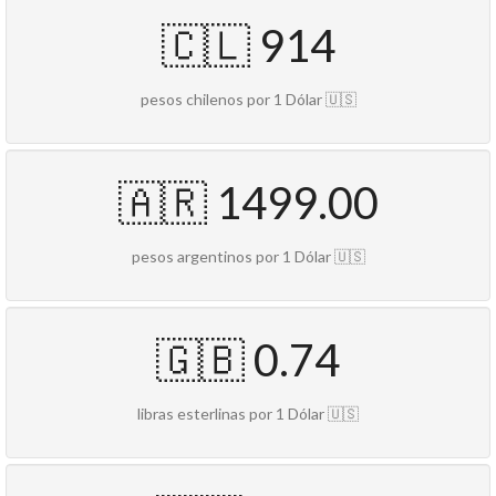
🇨🇱 914
pesos chilenos por 1 Dólar 🇺🇸
🇦🇷 1499.00
pesos argentinos por 1 Dólar 🇺🇸
🇬🇧 0.74
libras esterlinas por 1 Dólar 🇺🇸