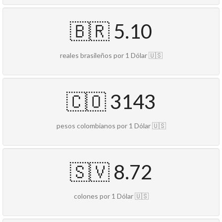
🇧🇷 5.10
reales brasileños por 1 Dólar 🇺🇸
🇨🇴 3143
pesos colombianos por 1 Dólar 🇺🇸
🇸🇻 8.72
colones por 1 Dólar 🇺🇸