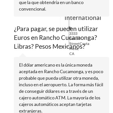
que la que obtendría en un banco
Currency
convencional.
Exchange
International
¿Para pagar, se pueden utilizar
3333
Euros en Rancho Cucamonga?
Bristol
StreetCosta
Libras? Pesos Mexicanos?
Mesa,
CA
92626
El dólar americano es la única moneda
Currency
aceptada en Rancho Cucamonga, y es poco
Exchange
probable que pueda utilizar otra moneda,
International
incluso en el aeropuerto. La forma más fácil
de conseguir dólares es a través de un
cajero automático ATM. La mayoría de los
2210
Glendale
cajeros automáticos aceptan tarjetas
GalleriaGlendale,
extranjeras.
CA