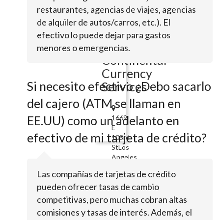
Sepulveda
restaurantes, agencias de viajes, agencias
BlvdCulver
de alquiler de autos/carros, etc.). El
City,
CA
efectivo lo puede dejar para gastos
90230
menores o emergencias.
Continental
Currency
Si necesito efectivo ¿Debo sacarlo
Services
del cajero (ATM se llaman en
EE.UU) como un adelanto en
1669
E
efectivo de mi tarjeta de crédito?
103rd
StLos
Angeles,
CA
Las compañías de tarjetas de crédito
90002
pueden ofrecer tasas de cambio
Digital
competitivas, pero muchas cobran altas
Currency
comisiones y tasas de interés. Además, el