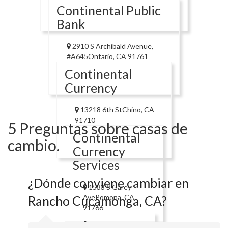
Continental Public
Bank
2910 S Archibald Avenue,
#A645Ontario, CA 91761
Continental
Currency
13218 6th StChino, CA
91710
5 Preguntas sobre casas de
Continental
cambio.
Currency
Services
¿Dónde conviene cambiar en
1533 S Garey
Rancho Cucamonga, CA?
AvePomona, CA
91766
Asooc