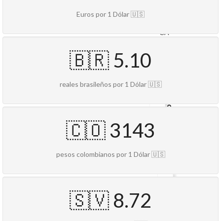
Beverly
Blvd.Los
Euros por 1 Dólar 🇺🇸
Angeles,
CA
90048
🇧🇷 5.10
Travelex
Currency
Services
reales brasileños por 1 Dólar 🇺🇸
400
🇨🇴 3143
S
Baldwin
AveArcadia,
pesos colombianos por 1 Dólar 🇺🇸
CA
91007
Money
🇸🇻 8.72
Transfers