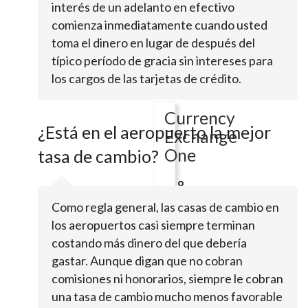
interés de un adelanto en efectivo
comienza inmediatamente cuando usted
10103
Valley
toma el dinero en lugar de después del
BlvdEl
típico período de gracia sin intereses para
Monte,
los cargos de las tarjetas de crédito.
CA
91731
Currency
¿Está en el aeropuerto la mejor
Exchange
One
tasa de cambio?
350
Como regla general, las casas de cambio en
S
los aeropuertos casi siempre terminan
Lake
Ave
costando más dinero del que debería
Ste
gastar. Aunque digan que no cobran
108Pasadena,
comisiones ni honorarios, siempre le cobran
CA
una tasa de cambio mucho menos favorable
91101