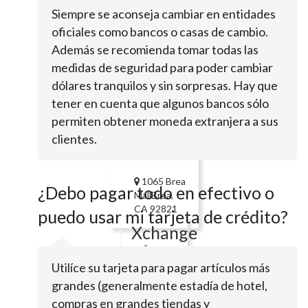
Foreign
Siempre se aconseja cambiar en entidades
Exchange
oficiales como bancos o casas de cambio.
Además se recomienda tomar todas las
9850 Sierra
medidas de seguridad para poder cambiar
AveFontana, CA
dólares tranquilos y sin sorpresas. Hay que
92335
tener en cuenta que algunos bancos sólo
Travelex
permiten obtener moneda extranjera a sus
Currency
clientes.
Services
1065 Brea
¿Debo pagar todo en efectivo o
MallBrea,
CA 92821
puedo usar mi tarjeta de crédito?
Xchange
of
America
Utilíce su tarjeta para pagar artículos más
grandes (generalmente estadía de hotel,
6000
compras en grandes tiendas y