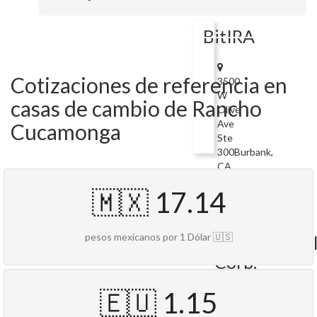
91210
BitIRA
Cotizaciones de referencia en
3500
W
casas de cambio de Rancho
Olive
Ave
Cucamonga
Ste
300Burbank,
CA
91505
🇲🇽 17.14
Currency
Exchange
pesos mexicanos por 1 Dólar 🇺🇸
International
Corp.
🇪🇺 1.15
8500