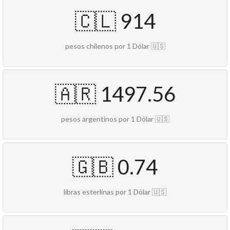
🇨🇱 914
pesos chilenos por 1 Dólar 🇺🇸
🇦🇷 1497.56
pesos argentinos por 1 Dólar 🇺🇸
🇬🇧 0.74
libras esterlinas por 1 Dólar 🇺🇸