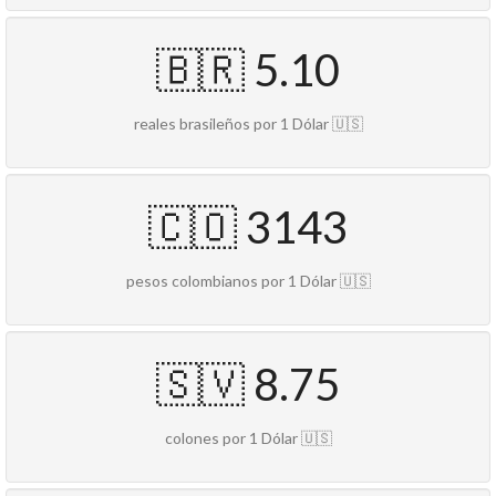
🇧🇷 5.10
reales brasileños por 1 Dólar 🇺🇸
🇨🇴 3143
pesos colombianos por 1 Dólar 🇺🇸
🇸🇻 8.75
colones por 1 Dólar 🇺🇸