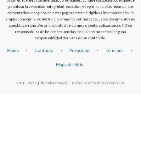
basan en fuentes consideradas como fiables, aunque cotizacion.co no puede
garantizar la veracidad, integridad, exactitud y seguridad de las mismas. Los
comentarios recogidos en estas páginas están dirigidos a inversores con un
amplio conocimiento del funcionamiento del mercado. Estos documentos no
constituyen una oferta ni solicitud de compra o venta. cotizacion.co NO se
responsabiliza de las consecuencias de su uso y no acepta ninguna
responsabilidad derivada de su contenido.
Home
⋅
Contacto
⋅
Privacidad
⋅
Términos
⋅
Mapa del Sitio
2010 - 2026 | © cotizacion.co | Todos los derechos reservados