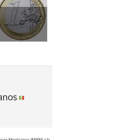
canos
esos Mexicanos (MXN) a la