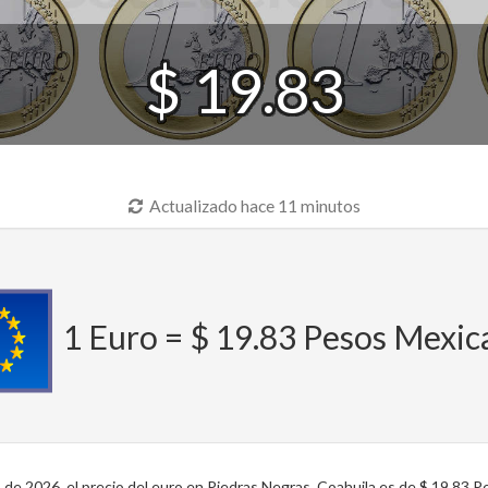
$ 19.83
Actualizado hace 11 minutos
1 Euro = $ 19.83 Pesos Mexi
de 2026, el precio del euro en Piedras Negras, Coahuila es de $ 19.83 P