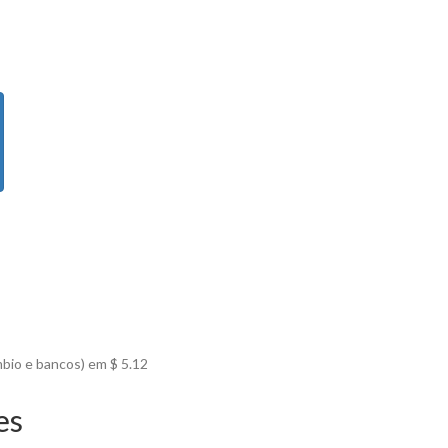
mbio e bancos) em $
5.12
es