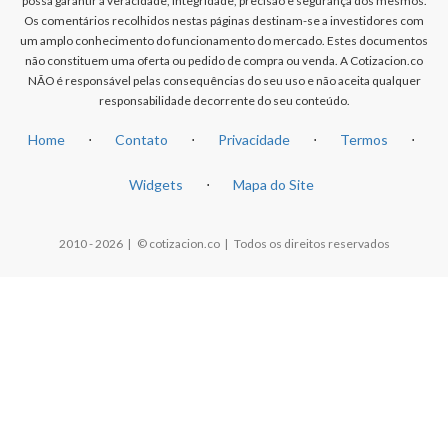
possa garantir a veracidade, integridade, precisão e segurança dos mesmos.
Os comentários recolhidos nestas páginas destinam-se a investidores com
um amplo conhecimento do funcionamento do mercado. Estes documentos
não constituem uma oferta ou pedido de compra ou venda. A Cotizacion.co
NÃO é responsável pelas consequências do seu uso e não aceita qualquer
responsabilidade decorrente do seu conteúdo.
Home
⋅
Contato
⋅
Privacidade
⋅
Termos
⋅
Widgets
⋅
Mapa do Site
2010 - 2026 | © cotizacion.co | Todos os direitos reservados