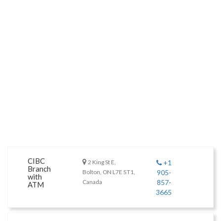
CIBC
2 King St E,
+1
Branch
Bolton, ON L7E 5T1,
905-
with
Canada
857-
ATM
3665