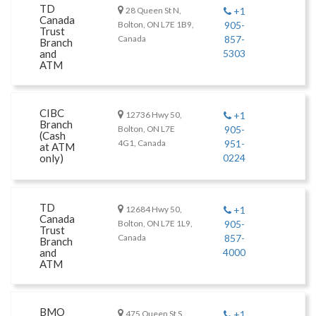
TD
28 Queen St N,
+1
Canada
Bolton, ON L7E 1B9,
905-
Trust
Canada
857-
Branch
and
5303
ATM
CIBC
12736 Hwy 50,
+1
Branch
Bolton, ON L7E
905-
(Cash
4G1, Canada
951-
at ATM
only)
0224
TD
12684 Hwy 50,
+1
Canada
Bolton, ON L7E 1L9,
905-
Trust
Canada
857-
Branch
and
4000
ATM
BMO
475 Queen St S,
+1