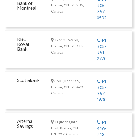
Bank of
Bolton, ON L7E 2B5,
905-
Montreal
Canada
857-
0502
RBC
12612 Hwy 50,
+1
Royal
Bolton, ON L7E 1T6,
905-
Bank
Canada
951-
2770
Scotiabank
360 Queen St S,
+1
Bolton, ON L7E 4Z8,
905-
Canada
857-
1600
Alterna
1 Queensgate
+1
Savings
Blvd, Bolton, ON
416-
L7E 2X7, Canada
213-