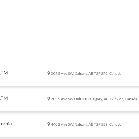
 ATM
309 8 Ave SW, Calgary, AB T2P 2P2, Canada
 ATM
205 5 Ave SW Unit 110, Calgary, AB T2P 2V7, Canada
fornia
440 2 Ave SW, Calgary, AB T2P 5E9, Canada