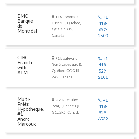
BMO
1181 Avenue
+1
Banque
Turnbull, Québec,
418-
de
QC G1R 0B5,
692-
Montréal
Canada
2500
CIBC
91 Boulevard
+1
Branch
René-Lévesque E,
418-
with
Québec, QC G1R
529-
ATM
2A9, Canada
2101
Multi-
581 Rue Saint
+1
Prêts
Réal, Québec, QC
418-
Hypothèque.
G1L 2R5, Canada
929-
#1
André
6532
Marcoux