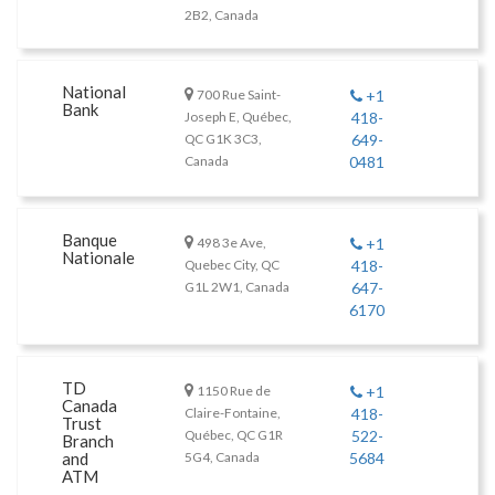
2B2, Canada
National
700 Rue Saint-
+1
Bank
Joseph E, Québec,
418-
QC G1K 3C3,
649-
Canada
0481
Banque
498 3e Ave,
+1
Nationale
Quebec City, QC
418-
G1L 2W1, Canada
647-
6170
TD
1150 Rue de
+1
Canada
Claire-Fontaine,
418-
Trust
Québec, QC G1R
522-
Branch
and
5G4, Canada
5684
ATM