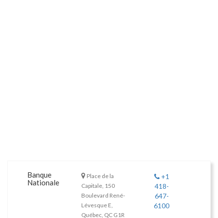
Banque
Place de la
+1
Nationale
Capitale, 150
418-
Boulevard René-
647-
Lévesque E,
6100
Québec, QC G1R