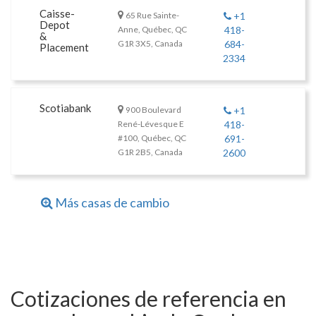
Caisse-
65 Rue Sainte-
+1
Depot
Anne, Québec, QC
418-
&
G1R 3X5, Canada
684-
Placement
2334
Scotiabank
900 Boulevard
+1
René-Lévesque E
418-
#100, Québec, QC
691-
G1R 2B5, Canada
2600
Más casas de cambio
Cotizaciones de referencia en