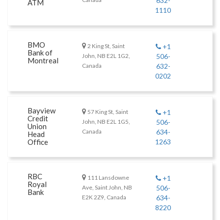
632-
ATM
1110
BMO
2 King St, Saint
+1
Bank of
John, NB E2L 1G2,
506-
Montreal
Canada
632-
0202
Bayview
57 King St, Saint
+1
Credit
John, NB E2L 1G5,
506-
Union
Canada
634-
Head
Office
1263
RBC
111 Lansdowne
+1
Royal
Ave, Saint John, NB
506-
Bank
E2K 2Z9, Canada
634-
8220