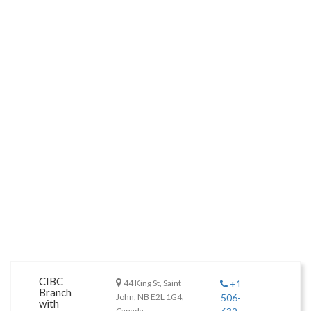
CIBC
44 King St, Saint
+1
Branch
John, NB E2L 1G4,
506-
with
Canada