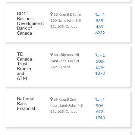
BDC -
53 King St E Suite
+1
Business
100, Saint John, NB
888-
Development
E2L 1G5, Canada
463-
Bank of
Canada
6232
TD
44 Chipman Hill,
+1
Canada
Saint John, NB E2L
506-
Trust
2A9, Canada
634-
Branch
and
1870
ATM
National
69 King St 2nd
+1
Bank
floor, Saint-John, NB
506-
Financial
E2L 1G5, Canada
642-
1740