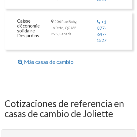
Caisse
206 Rue Baby,
+1
d'économie
Joliette, QC J6E
877-
solidaire
2V5, Canada
647-
Desjardins
1527
Más casas de cambio
Cotizaciones de referencia en
casas de cambio de Joliette