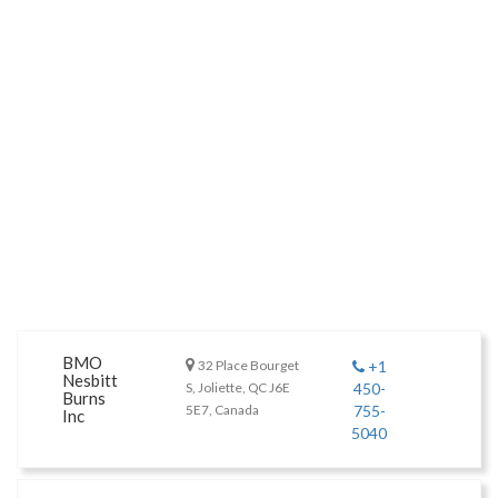
BMO
32 Place Bourget
+1
Nesbitt
S, Joliette, QC J6E
450-
Burns
5E7, Canada
755-
Inc
5040