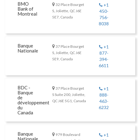
BMO
32 Place Bourget
+1
Bank of
S, Joliette, QC J6E
450-
Montreal
5E7, Canada
756-
8038
Banque
37 Place Bourget
+1
Nationale
S, Joliette, QC J6E
877-
5E9, Canada
394-
6611
BDC -
37 Place Bourget
+1
Banque
S Suite 200, Joliette,
888-
de
QC J6E 5G1, Canada
463-
développement
du
6232
Canada
Banque
979 Boulevard
+1
Nationale