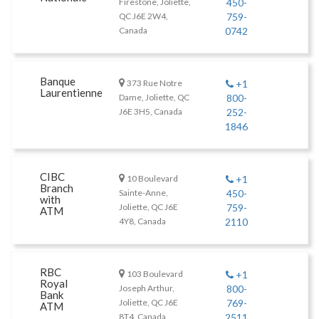
Firestone, Joliette,
450-
QC J6E 2W4,
759-
Canada
0742
Banque
373 Rue Notre
+1
Laurentienne
Dame, Joliette, QC
800-
J6E 3H5, Canada
252-
1846
CIBC
10 Boulevard
+1
Branch
Sainte-Anne,
450-
with
Joliette, QC J6E
759-
ATM
4Y8, Canada
2110
RBC
103 Boulevard
+1
Royal
Joseph Arthur,
800-
Bank
Joliette, QC J6E
769-
ATM
8T4, Canada
2511