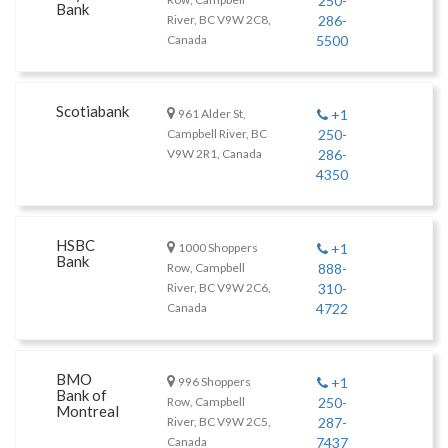
250-
Bank
River, BC V9W 2C8,
286-
Canada
5500
Scotiabank
961 Alder St,
+1
Campbell River, BC
250-
V9W 2R1, Canada
286-
4350
HSBC
1000 Shoppers
+1
Bank
Row, Campbell
888-
River, BC V9W 2C6,
310-
Canada
4722
BMO
996 Shoppers
+1
Bank of
Row, Campbell
250-
Montreal
River, BC V9W 2C5,
287-
Canada
7437