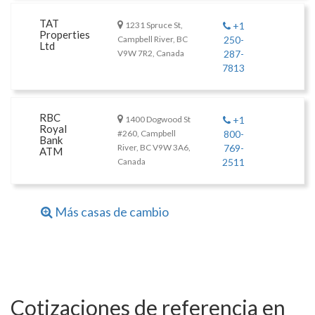
TAT
1231 Spruce St,
+1
Properties
Campbell River, BC
250-
Ltd
V9W 7R2, Canada
287-
7813
RBC
1400 Dogwood St
+1
Royal
#260, Campbell
800-
Bank
River, BC V9W 3A6,
769-
ATM
Canada
2511
Más casas de cambio
Cotizaciones de referencia en