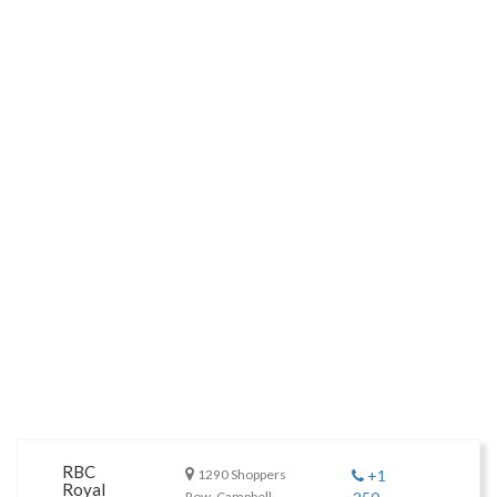
RBC
1290 Shoppers
+1
Royal
Row, Campbell