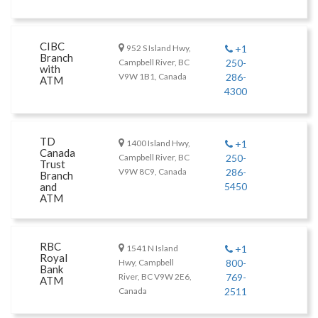
CIBC
952 S Island Hwy,
+1
Branch
Campbell River, BC
250-
with
V9W 1B1, Canada
286-
ATM
4300
TD
1400 Island Hwy,
+1
Canada
Campbell River, BC
250-
Trust
V9W 8C9, Canada
286-
Branch
and
5450
ATM
RBC
1541 N Island
+1
Royal
Hwy, Campbell
800-
Bank
River, BC V9W 2E6,
769-
ATM
Canada
2511