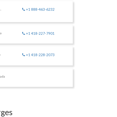
,
+1 888-463-6232
da
+1 418-227-7901
a
+1 418-228-2073
nada
rges