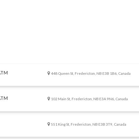
 ATM
448 Queen St, Fredericton, NB E3B 1B6, Canada
 ATM
102 Main St, Fredericton, NB E3A 9N6, Canada
551 King St, Fredericton, NB E3B 3T9, Canada