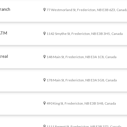
ranch
77 Westmorland St, Fredericton, NB E3B 6Z3, Canad
 ATM
1142 Smythe St, Fredericton, NB E3B 3H5, Canada
real
148 Main St, Fredericton, NB E3A 1C8, Canada
178 Main St, Fredericton, NB E3A 5G8, Canada
490 King St, Fredericton, NB E3B 5H8, Canada
1111 Regent St, Fredericton, NB E3B 3Z2, Canada