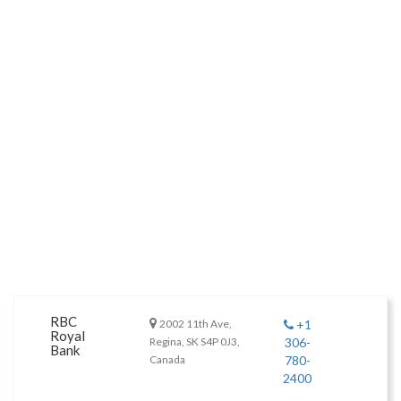
RBC
2002 11th Ave,
+1
Royal
Regina, SK S4P 0J3,
306-
Bank
Canada
780-
2400