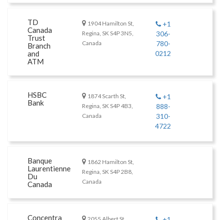
TD
1904 Hamilton St,
+1
Canada
Regina, SK S4P 3N5,
306-
Trust
Canada
780-
Branch
and
0212
ATM
HSBC
1874 Scarth St,
+1
Bank
Regina, SK S4P 4B3,
888-
Canada
310-
4722
Banque
1862 Hamilton St,
Laurentienne
Regina, SK S4P 2B8,
Du
Canada
Canada
Concentra
2055 Albert St,
+1