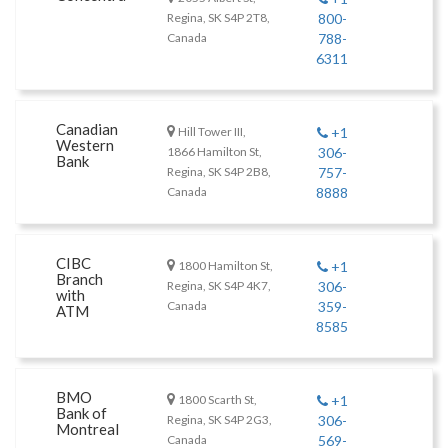
Regina, SK S4P 2T8,
800-
Canada
788-
6311
Canadian
Hill Tower III,
+1
Western
1866 Hamilton St,
306-
Bank
Regina, SK S4P 2B8,
757-
Canada
8888
CIBC
1800 Hamilton St,
+1
Branch
Regina, SK S4P 4K7,
306-
with
Canada
359-
ATM
8585
BMO
1800 Scarth St,
+1
Bank of
Regina, SK S4P 2G3,
306-
Montreal
Canada
569-